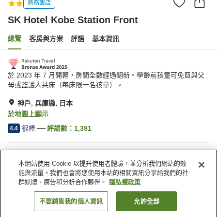
商務飯店
SK Hotel Kobe Station Front
總覽
客房與方案
評語
基本資訊
於 2023 年 7 月開幕，房間全數經過翻新。學齡前孩童可免費與父
母或監護人共床（每床限一名孩童）。
神戶, 兵庫縣, 日本
於地圖上顯示
很棒
評語數：
1,391
4.4
住宿設施
本網站使用 Cookie 以提升使用者體驗，並分析我們網站的效
停車場
Spa／美容沙龍
能與流量。我們也會將您使用本站的相關資訊分享給我們的社
餐廳
自動販賣機
群媒體、廣告和分析合作夥伴。
隱私權政策
不要銷售我的個人資訊
允許全部
找客房
首頁
日本
兵庫縣
神戶
SK Hotel Kobe Station Front