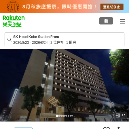
to
top
page
新
SK Hotel Kobe Station Front
2026/8/23
-
2026/8/24
|
2 位住客
|
1 間房
37