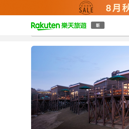
t
新
總覽
客房與方案
評語
設施
o
p
P
a
g
e
_
s
e
a
r
c
h