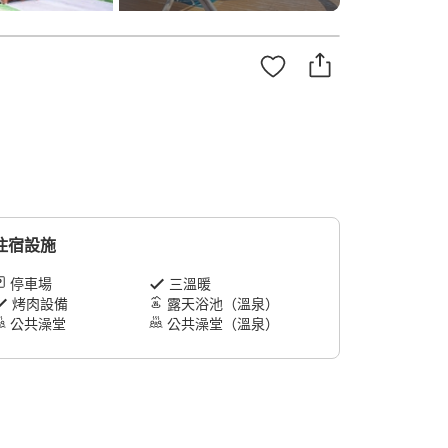
住宿設施
停車場
三溫暖
烤肉設備
露天浴池（溫泉）
公共澡堂
公共澡堂（溫泉）