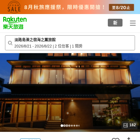
to
top
page
新
淡路島湊之宿海之薫旅館
2026/8/21
-
2026/8/22
|
2 位住客
|
1 間房
182