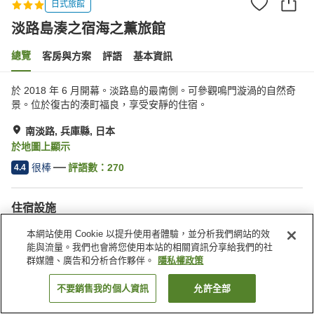
日式旅館
淡路島湊之宿海之薫旅館
總覽
客房與方案
評語
基本資訊
於 2018 年 6 月開幕。淡路島的最南側。可參觀鳴門漩渦的自然奇
景。位於復古的湊町福良，享受安靜的住宿。
南淡路, 兵庫縣, 日本
於地圖上顯示
很棒
評語數：
270
4.4
住宿設施
無線網路
館內有溫泉
本網站使用 Cookie 以提升使用者體驗，並分析我們網站的效
休息室
商店
能與流量。我們也會將您使用本站的相關資訊分享給我們的社
群媒體、廣告和分析合作夥伴。
隱私權政策
首頁
日本
兵庫縣
南淡路
淡路島湊之宿海之薫旅館
不要銷售我的個人資訊
允許全部
找客房