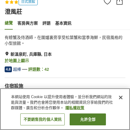
日式旅館
澄風莊
總覽
客房與方案
評語
基本資訊
有螃蟹及侍酒師，在圍爐裏旁享受松葉蟹和當季海鮮，民宿風格的
小型旅館。
新溫泉町, 兵庫縣, 日本
於地圖上顯示
超棒
評語數：
42
4.8
住宿設施
停車場
自動販賣機
本網站使用 Cookie 以提升使用者體驗，並分析我們網站的效
宴會廳
公共澡堂（溫泉）
能與流量。我們也會將您使用本站的相關資訊分享給我們的社
群媒體、廣告和分析合作夥伴。
隱私權政策
首頁
日本
兵庫縣
新溫泉町
澄風莊
不要銷售我的個人資訊
允許全部
找客房