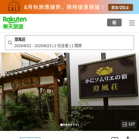
to
top
page
新
澄風莊
2026/8/22
-
2026/8/23
|
2 位住客
|
1 間房
127