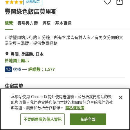
商務飯店
豐岡綠色飯店莫里斯
總覽
客房與方案
評語
基本資訊
距離豐岡站步行約 5 分鐘／所有客房皆有雙人床／有男女分開的大
澡堂與三溫暖／提供免費網路
豐岡, 兵庫縣, 日本
於地圖上顯示
很棒
評語數：
1,577
4.6
住宿設施
停車場
按摩浴缸
本網站使用 Cookie 以提升使用者體驗，並分析我們網站的效
三溫暖
餐廳
能與流量。我們也會將您使用本站的相關資訊分享給我們的社
群媒體、廣告和分析合作夥伴。
隱私權政策
首頁
日本
兵庫縣
豐岡
豐岡綠色飯店莫里斯
不要銷售我的個人資訊
允許全部
找客房