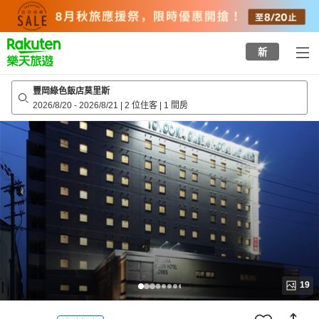
to
top
page
新
豐岡綠色飯店莫里斯
2026/8/20
-
2026/8/21
|
2 位住客
|
1 間房
19