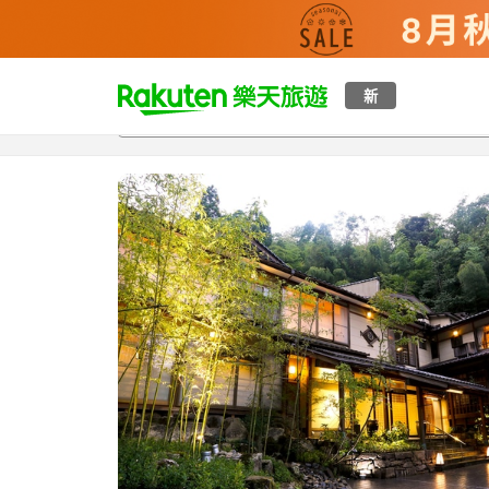
t
新
總覽
客房與方案
評語
特點
設施
o
p
P
a
g
e
_
s
e
a
r
c
h