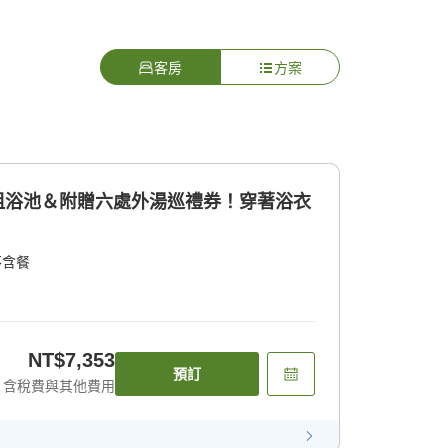
客房
方案
包租浴池＆附贈六處外湯巡禮券！穿著浴衣
不含餐
NT$7,353
預訂
含稅費與其他費用