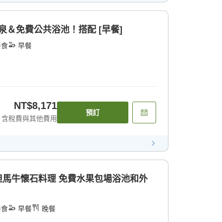
]包租溫泉＆免費公共浴池！搭配 [早餐]
餐食
早餐
NT$8,171
預訂
含稅費與其他費用
 但馬牛懷石料理 免費水果包場浴池和外
餐食
早餐
晚餐