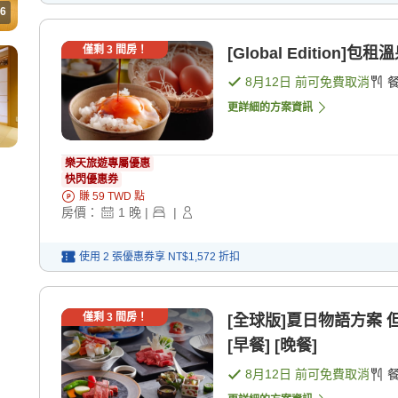
6
僅剩
3
間房！
[Global Edition
8月12日
前可免費取消
更詳細的方案資訊
樂天旅遊專屬優惠
快閃優惠券
賺
59
TWD
點
房價：
1
晚
|
|
使用 2 張優惠券享
NT$1,572
折扣
僅剩
3
間房！
[全球版]夏日物語方案
[早餐] [晚餐]
8月12日
前可免費取消