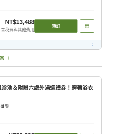
NT$13,488
預訂
含稅費與其他費用
案
包租浴池＆附贈六處外湯巡禮券！穿著浴衣
不含餐