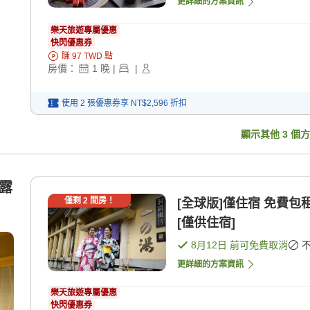
更詳細的方案資訊
樂天旅遊專屬優惠
快閃優惠券
賺
97
TWD
點
房價：
1
晚
|
|
使用 2 張優惠券享
NT$2,596
折扣
顯示其他
3
個方
半露
僅剩
2
間房！
[全球版]僅住宿 免費
[僅供住宿]
8月12日
前可免費取消
更詳細的方案資訊
樂天旅遊專屬優惠
快閃優惠券