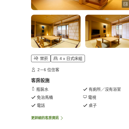
禁菸
4 x 日式床組
2－6 位住客
客房設施
瓶裝水
有廁所／沒有浴室
免治馬桶
電視
電話
桌子
更詳細的客房資訊