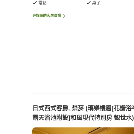
電話
桌子
更詳細的客房資訊
日式西式客房, 禁菸 (璃樂樓層[花瓣浴
露天浴池附設]和風現代特別房 観世水)