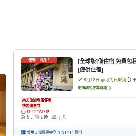
僅剩
3
間房！
[全球版]僅住宿 免費
[僅供住宿]
8月12日
前可免費取消
更詳細的方案資訊
樂天旅遊專屬優惠
快閃優惠券
賺
52
TWD
點
房價：
1
晚
|
|
使用 2 張優惠券享
NT$1,414
折扣