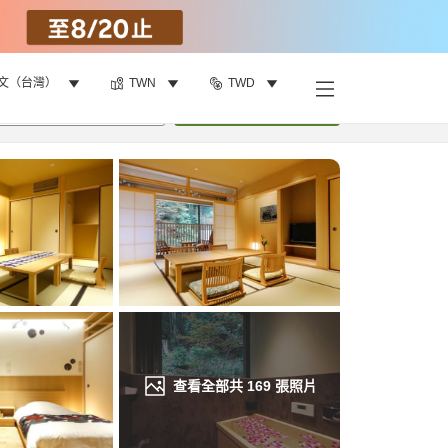
文（台灣）
TWN
TWD
找客房
•
1
間房
重新搜尋
查看全部共
169
張照片