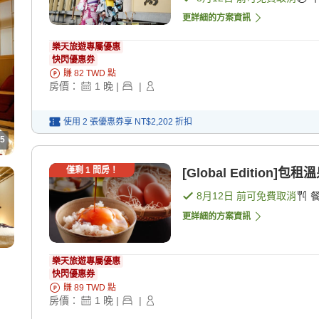
更詳細的方案資訊
樂天旅遊專屬優惠
快閃優惠券
賺
82
TWD
點
房價：
1
晚
|
|
使用 2 張優惠券享
NT$2,202
折扣
5
僅剩
1
間房！
[Global Edition
8月12日
前可免費取消
更詳細的方案資訊
樂天旅遊專屬優惠
快閃優惠券
賺
89
TWD
點
房價：
1
晚
|
|