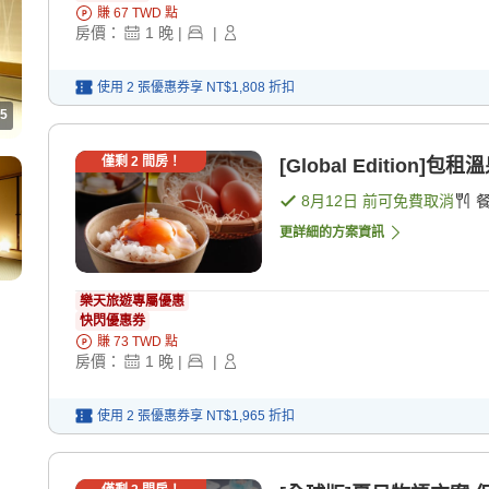
賺
67
TWD
點
房價：
1
晚
|
|
使用 2 張優惠券享
NT$1,808
折扣
5
僅剩
2
間房！
[Global Edition
8月12日
前可免費取消
更詳細的方案資訊
樂天旅遊專屬優惠
快閃優惠券
賺
73
TWD
點
房價：
1
晚
|
|
使用 2 張優惠券享
NT$1,965
折扣