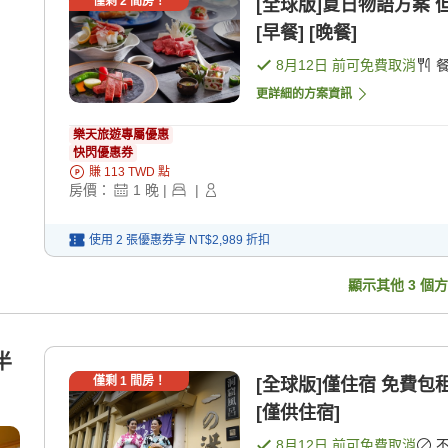
僅剩
2
間房！
[全球版]夏日物語方案
[早餐] [晚餐]
8月12日
前可免費取消
更詳細的方案資訊
樂天旅遊專屬優惠
快閃優惠券
賺
113
TWD
點
房價：
1
晚
|
|
使用 2 張優惠券享
NT$2,989
折扣
顯示其他
3
個方
半
僅剩
1
間房！
[全球版]僅住宿 免費
[僅供住宿]
8月12日
前可免費取消