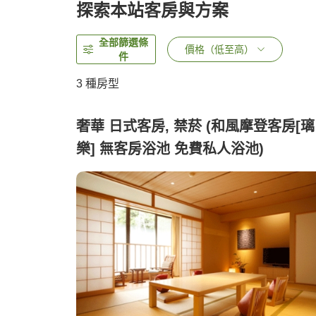
探索本站客房與方案
全部篩選條
價格（低至高）
件
3
種房型
奢華 日式客房, 禁菸 (和風摩登客房[璃
樂] 無客房浴池 免費私人浴池)