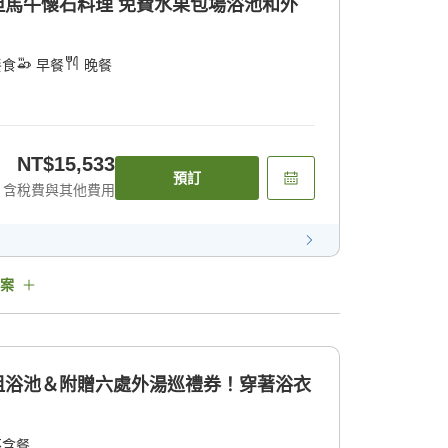
 但馬牛懷石料理 免費水果包場浴池和外
餐食
早餐
晚餐
NT$15,533
預訂
含稅費與其他費用
案
包租浴池＆附贈六處外湯巡禮券！穿著浴衣
不含餐