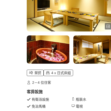
禁菸
4 x 日式床組
2－4 位住客
客房設施
有衛浴設施
瓶裝水
免治馬桶
電視