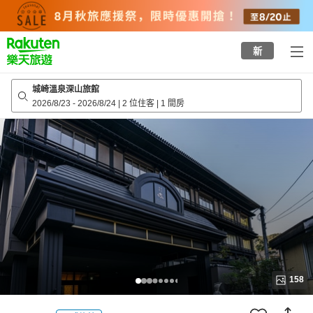
to
top
page
新
城崎溫泉深山旅館
2026/8/23
-
2026/8/24
|
2 位住客
|
1 間房
158