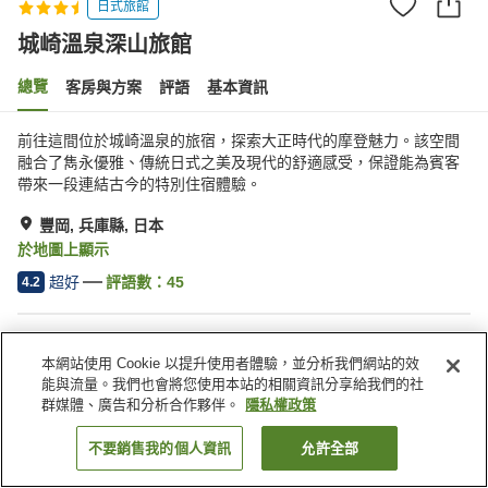
日式旅館
城崎溫泉深山旅館
總覽
客房與方案
評語
基本資訊
前往這間位於城崎溫泉的旅宿，探索大正時代的摩登魅力。該空間
融合了雋永優雅、傳統日式之美及現代的舒適感受，保證能為賓客
帶來一段連結古今的特別住宿體驗。
豐岡, 兵庫縣, 日本
於地圖上顯示
超好
評語數：
45
4.2
住宿設施
本網站使用 Cookie 以提升使用者體驗，並分析我們網站的效
無線網路
餐廳
能與流量。我們也會將您使用本站的相關資訊分享給我們的社
指定吸菸區
自動販賣機
群媒體、廣告和分析合作夥伴。
隱私權政策
不要銷售我的個人資訊
允許全部
找客房
首頁
日本
兵庫縣
豐岡
城崎溫泉深山旅館