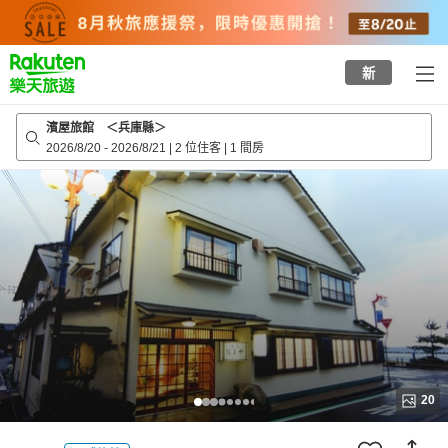
to
top
page
新
濱屋旅館 ＜兵庫縣＞
2026/8/20
-
2026/8/21
|
2 位住客
|
1 間房
20