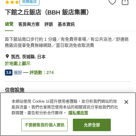
商務飯店
下館之丘飯店（BBH 飯店集團）
總覽
客房與方案
評語
基本資訊
距下館站南口步行約 1 分鐘／有免費停車場／有公共浴池／舒適商
務飯店提辜免費無線網路／當日取消免收取消費
筑西, 茨城縣, 日本
於地圖上顯示
很好
評語數：
274
3.8
住宿設施
無線網路
距離車站約步行 5 分鐘內
本網站使用 Cookie 以提升使用者體驗，並分析我們網站的效
自動販賣機
共用微波爐
能與流量。我們也會將您使用本站的相關資訊分享給我們的社
群媒體、廣告和分析合作夥伴。
隱私權政策
首頁
日本
茨城縣
筑西
下館之丘飯店（BBH 飯店集團）
不要銷售我的個人資訊
允許全部
找客房