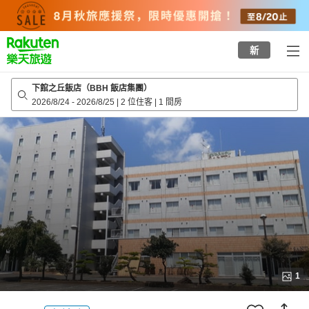
to
top
page
新
下館之丘飯店（BBH 飯店集團）
2026/8/24
-
2026/8/25
|
2 位住客
|
1 間房
1