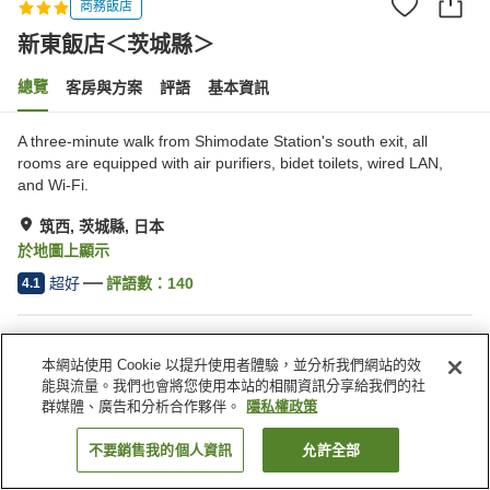
商務飯店
新東飯店＜茨城縣＞
總覽
客房與方案
評語
基本資訊
A three-minute walk from Shimodate Station's south exit, all
rooms are equipped with air purifiers, bidet toilets, wired LAN,
and Wi-Fi.
筑西, 茨城縣, 日本
於地圖上顯示
超好
評語數：
140
4.1
住宿設施
本網站使用 Cookie 以提升使用者體驗，並分析我們網站的效
停車場
Spa／美容沙龍
能與流量。我們也會將您使用本站的相關資訊分享給我們的社
自動販賣機
會議室
群媒體、廣告和分析合作夥伴。
隱私權政策
不要銷售我的個人資訊
允許全部
找客房
首頁
日本
茨城縣
筑西
新東飯店＜茨城縣＞