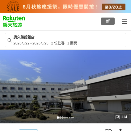
to
top
page
新
奧久慈館飯店
2026/8/22
-
2026/8/23
|
2 位住客
|
1 間房
114