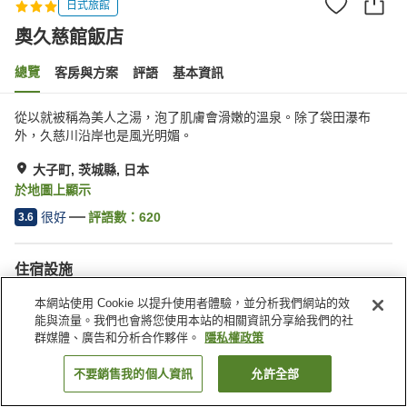
日式旅館
奧久慈館飯店
總覽
客房與方案
評語
基本資訊
從以就被稱為美人之湯，泡了肌膚會滑嫩的溫泉。除了袋田瀑布
外，久慈川沿岸也是風光明媚。
大子町, 茨城縣, 日本
於地圖上顯示
很好
評語數：
620
3.6
住宿設施
停車場
自動販賣機
本網站使用 Cookie 以提升使用者體驗，並分析我們網站的效
商店
露天浴池（溫泉）
能與流量。我們也會將您使用本站的相關資訊分享給我們的社
群媒體、廣告和分析合作夥伴。
隱私權政策
首頁
日本
茨城縣
大子町
奧久慈館飯店
不要銷售我的個人資訊
允許全部
找客房