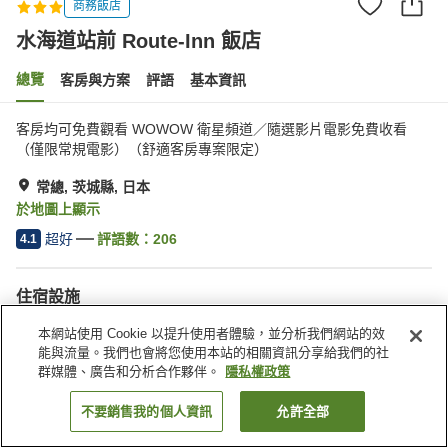
商務飯店
水海道站前 Route-Inn 飯店
總覽
客房與方案
評語
基本資訊
客房均可免費觀看 WOWOW 衛星頻道／隨選影片電影免費收看
（僅限常規電影）（舒適客房專案限定）
常總, 茨城縣, 日本
於地圖上顯示
超好
評語數：
206
4.1
住宿設施
停車場
Spa／美容沙龍
本網站使用 Cookie 以提升使用者體驗，並分析我們網站的效
餐廳
自動販賣機
能與流量。我們也會將您使用本站的相關資訊分享給我們的社
群媒體、廣告和分析合作夥伴。
隱私權政策
首頁
日本
茨城縣
常總
水海道站前 Route-Inn 飯店
不要銷售我的個人資訊
允許全部
找客房