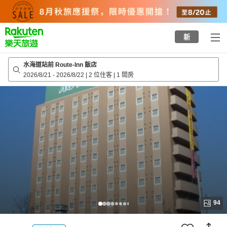
to
top
page
新
水海道站前 Route-Inn 飯店
2026/8/21
-
2026/8/22
|
2 位住客
|
1 間房
94