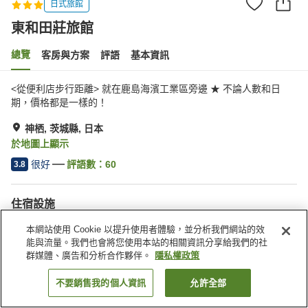
日式旅館
東和田莊旅館
總覽
客房與方案
評語
基本資訊
<從便利店步行距離> 就在鹿島海濱工業區旁邊 ★ 不論人數和日
期，價格都是一樣的！
神栖, 茨城縣, 日本
於地圖上顯示
很好
評語數：
60
3.8
住宿設施
停車場
自動販賣機
本網站使用 Cookie 以提升使用者體驗，並分析我們網站的效
付費洗衣房
公共澡堂
能與流量。我們也會將您使用本站的相關資訊分享給我們的社
群媒體、廣告和分析合作夥伴。
隱私權政策
首頁
日本
茨城縣
神栖
東和田莊旅館
不要銷售我的個人資訊
允許全部
找客房