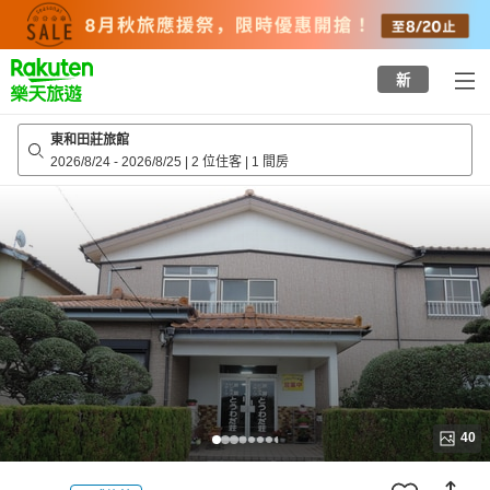
to
top
page
新
東和田莊旅館
2026/8/24
-
2026/8/25
|
2 位住客
|
1 間房
40