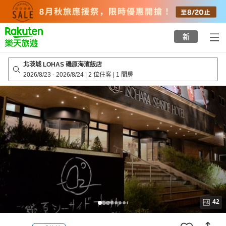
to
top
page
新
北茨城 LOHAS 磯原海濱飯店
2026/8/23
-
2026/8/24
|
2 位住客
|
1 間房
42