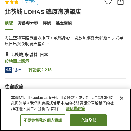
日式旅館
北茨城 LOHAS 磯原海濱飯店
總覽
客房與方案
評語
基本資訊
將星空和常陸灘盡收眼底，放鬆身心。開放頂樓露天浴池。享受早
晨日出與夜晚滿天星斗。
北茨城, 茨城縣, 日本
於地圖上顯示
很棒
評語數：
215
4.5
住宿設施
無線網路
全館禁菸
本網站使用 Cookie 以提升使用者體驗，並分析我們網站的效
自動販賣機
免費停車
能與流量。我們也會將您使用本站的相關資訊分享給我們的社
群媒體、廣告和分析合作夥伴。
隱私權政策
首頁
日本
茨城縣
北茨城
北茨城 LOHAS 磯原海濱飯店
不要銷售我的個人資訊
允許全部
找客房