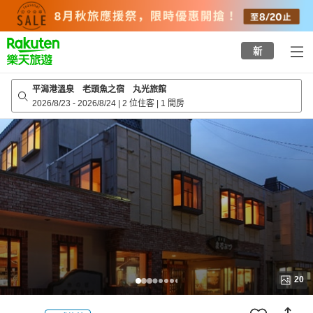
to
top
page
新
平潟港溫泉 老頭魚之宿 丸光旅館
2026/8/23
-
2026/8/24
|
2 位住客
|
1 間房
20