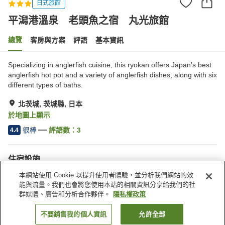
日式旅館
平潟港溫泉 老頭魚之宿 丸光旅館
總覽
客房與方案
評語
基本資訊
Specializing in anglerfish cuisine, this ryokan offers Japan’s best
anglerfish hot pot and a variety of anglerfish dishes, along with six
different types of baths.
北茨城, 茨城縣, 日本
於地圖上顯示
很棒
評語數：
3
4.4
住宿設施
停車場
自動販賣機
本網站使用 Cookie 以提升使用者體驗，並分析我們網站的效
商店
露天浴池（溫泉）
能與流量。我們也會將您使用本站的相關資訊分享給我們的社
群媒體、廣告和分析合作夥伴。
隱私權政策
首頁
日本
茨城縣
北茨城
不要銷售我的個人資訊
允許全部
找客房
平潟港溫泉 老頭魚之宿 丸光旅館