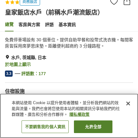
商務飯店
皇家飯店水戶（前稱水戶潮流飯店）
總覽
客房與方案
評語
基本資訊
免費停車場設有 30 個車位。提供自助早餐和投幣式洗衣機。每間客
房皆採用席夢思床墊。距離便利超商約 3 分鐘路程。
水戶, 茨城縣, 日本
於地圖上顯示
評語數：
177
3.3
住宿設施
停車場
自動販賣機
本網站使用 Cookie 以提升使用者體驗，並分析我們網站的效
會議室
付費洗衣房
能與流量。我們也會將您使用本站的相關資訊分享給我們的社
群媒體、廣告和分析合作夥伴。
隱私權政策
首頁
日本
茨城縣
水戶
皇家飯店水戶（前稱水戶潮流飯店）
不要銷售我的個人資訊
允許全部
找客房