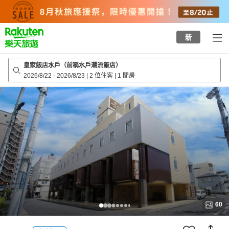
to
top
page
新
皇家飯店水戶（前稱水戶潮流飯店）
2026/8/22
-
2026/8/23
|
2 位住客
|
1 間房
60