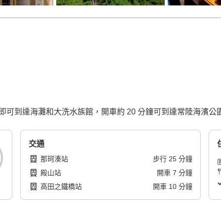
即可到達海灘和大洗水族館，開車約 20 分鐘可到達常陸海濱公
交通
那珂湊站
步行
25
分鐘
殿山站
開車
7
分鐘
高田之鐵橋站
開車
10
分鐘