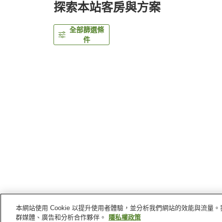
探索本站客房與方案
全部篩選條
件
本網站使用 Cookie 以提升使用者體驗，並分析我們網站的效能與流
首頁
日本
茨城縣
大洗町
大洗公園飯店
群媒體、廣告和分析合作夥伴。
隱私權政策