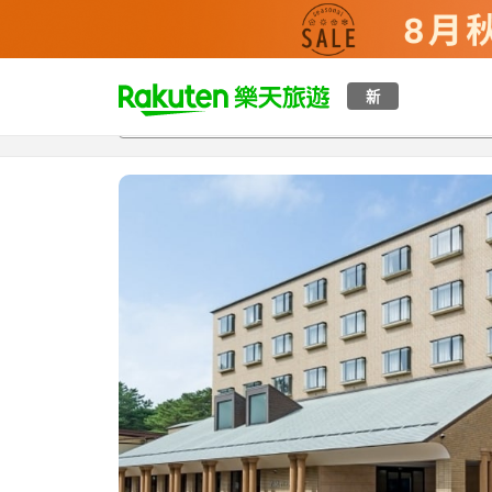
t
新
總覽
客房與方案
評語
特點
設施
o
p
P
a
g
e
_
s
e
a
r
c
h