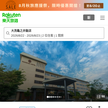
to
top
page
新
大洗龜之井飯店
2026/8/22
-
2026/8/23
|
2 位住客
|
1 間房
98