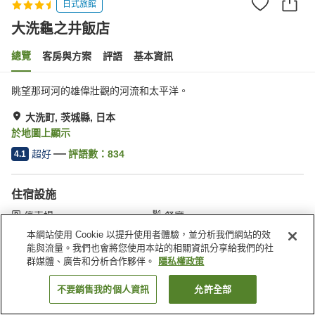
日式旅館
大洗龜之井飯店
總覽
客房與方案
評語
基本資訊
眺望那珂河的雄偉壯觀的河流和太平洋。
大洗町, 茨城縣, 日本
於地圖上顯示
超好
評語數：
834
4.1
住宿設施
停車場
餐廳
自動販賣機
商店
本網站使用 Cookie 以提升使用者體驗，並分析我們網站的效
能與流量。我們也會將您使用本站的相關資訊分享給我們的社
群媒體、廣告和分析合作夥伴。
隱私權政策
首頁
日本
茨城縣
大洗町
大洗龜之井飯店
不要銷售我的個人資訊
允許全部
找客房