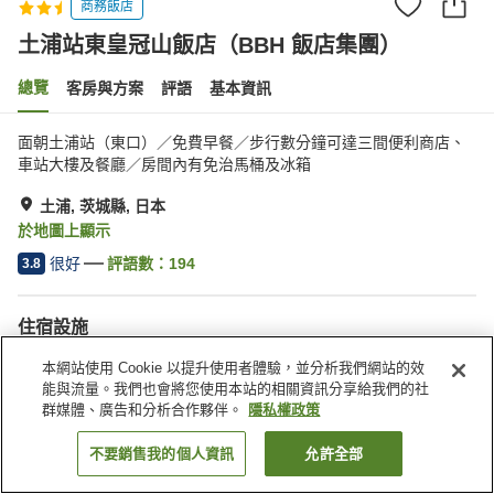
商務飯店
土浦站東皇冠山飯店（BBH 飯店集團）
總覽
客房與方案
評語
基本資訊
面朝土浦站（東口）／免費早餐／步行數分鐘可達三間便利商店、
車站大樓及餐廳／房間內有免治馬桶及冰箱
土浦, 茨城縣, 日本
於地圖上顯示
很好
評語數：
194
3.8
住宿設施
停車場
自動販賣機
本網站使用 Cookie 以提升使用者體驗，並分析我們網站的效
付費洗衣房
宅配服務
能與流量。我們也會將您使用本站的相關資訊分享給我們的社
群媒體、廣告和分析合作夥伴。
隱私權政策
首頁
日本
茨城縣
土浦
不要銷售我的個人資訊
允許全部
找客房
土浦站東皇冠山飯店（BBH 飯店集團）