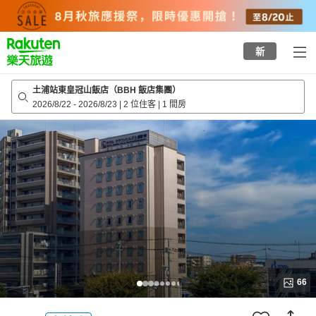
to
top
page
新
土浦站東皇冠山飯店（BBH 飯店集團）
2026/8/22
-
2026/8/23
|
2 位住客
|
1 間房
66