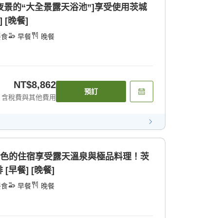
望夜景的“大全景露天浴池”]享受使用茨城
 [晚餐]
餐食
早餐
晚餐
NT$8,862
預訂
含稅費與其他費用
景色的住宿享受露天溫泉與極品料理！茨
早餐] [晚餐]
餐食
早餐
晚餐