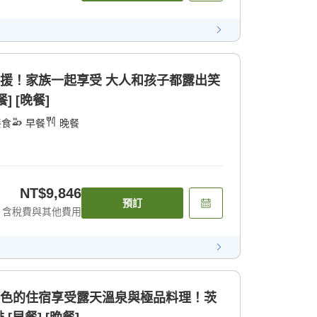
支援！家族一起享受 大人和孩子都露出笑
] [晚餐]
餐食
早餐
晚餐
NT$9,846
預訂
含稅費與其他費用
景色的住宿享受露天溫泉與極品料理！茨