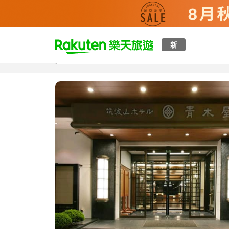
t
新
總覽
客房與方案
評語
特點
設施
o
p
P
a
g
e
_
s
e
a
r
c
h