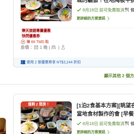
城的驕傲！在地陶板牛排 [
8月18日
前可免費取消
更詳細的方案資訊
樂天旅遊專屬優惠
快閃優惠券
賺
66
TWD
點
房價：
1
晚
|
|
使用 2 張優惠券享
NT$3,244
折扣
顯示其他
2
個方
僅剩
2
間房！
[1泊2食基本方案][眺
當地食材製作的會 [早餐]
8月18日
前可免費取消
更詳細的方案資訊