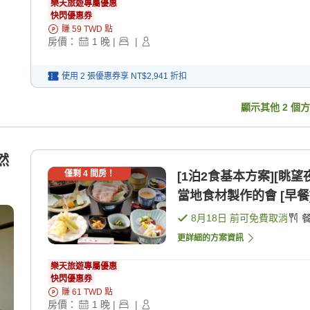
樂天旅遊專屬優惠
快閃優惠券
賺
59
TWD
點
房價：
1
晚
|
|
使用 2 張優惠券享
NT$2,941
折扣
顯示其他
2
個方
然
僅剩
4
間房！
[1泊2食基本方案][眺
當地食材製作的會 [早餐]
8月18日
前可免費取消
更詳細的方案資訊
樂天旅遊專屬優惠
快閃優惠券
賺
61
TWD
點
房價：
1
晚
|
|