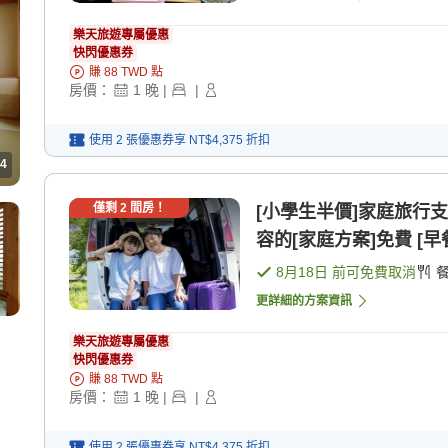
樂天旅遊專屬優惠
快閃優惠券
賺
88
TWD
點
房價：
1
晚
|
|
使用 2 張優惠券享
NT$4,375
折扣
4
僅剩
2
間房！
[小學生半價]家庭旅行
容的[家庭方案]免費 [早餐
8月18日
前可免費取消
更詳細的方案資訊
樂天旅遊專屬優惠
快閃優惠券
賺
88
TWD
點
房價：
1
晚
|
|
使用 2 張優惠券享
NT$4,375
折扣