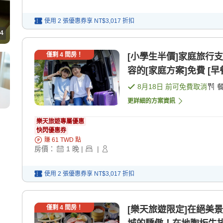
使用 2 張優惠券享
NT$3,017
折扣
4
僅剩
4
間房！
[小學生半價]家庭旅行
容的[家庭方案]免費 [早餐
8月18日
前可免費取消
更詳細的方案資訊
樂天旅遊專屬優惠
快閃優惠券
賺
61
TWD
點
房價：
1
晚
|
|
使用 2 張優惠券享
NT$3,017
折扣
僅剩
4
間房！
[樂天旅遊限定]在絕美