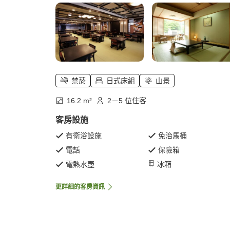
禁菸
日式床組
山景
16.2 m²
2－5 位住客
客房設施
有衛浴設施
免治馬桶
電話
保險箱
電熱水壺
冰箱
更詳細的客房資訊