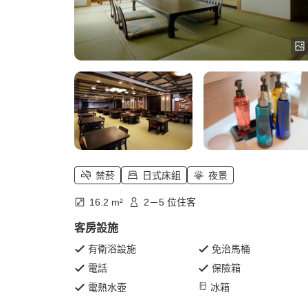
禁菸
日式床組
夜景
16.2 m²
2－5 位住客
客房設施
有衛浴設施
免治馬桶
電話
保險箱
電熱水壺
冰箱