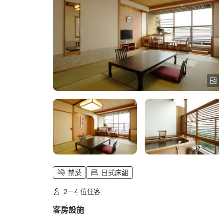
禁菸
日式床組
2－4 位住客
客房設施