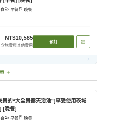
早餐] [晚餐]
餐食
早餐
晚餐
NT$10,585
預訂
含稅費與其他費用
案
望夜景的“大全景露天浴池”]享受使用茨城
 [晚餐]
餐食
早餐
晚餐