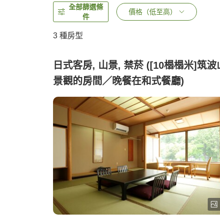
全部篩選條
價格（低至高）
件
3
種房型
日式客房, 山景, 禁菸 ([10榻榻米]筑波
景觀的房間／晚餐在和式餐廳)