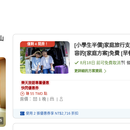
山
僅剩
4
間房！
[小學生半價]家庭旅行
容的[家庭方案]免費 [早餐
8月18日
前可免費取消
更詳細的方案資訊
樂天旅遊專屬優惠
快閃優惠券
賺
55
TWD
點
房價：
1
晚
|
|
使用 2 張優惠券享
NT$2,716
折扣
5