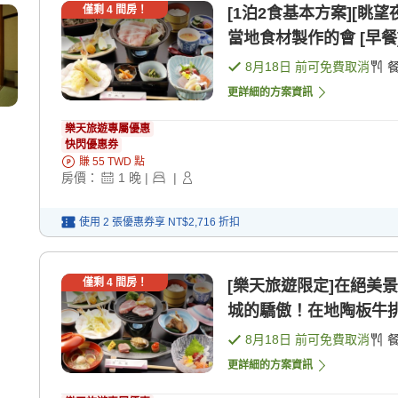
僅剩
4
間房！
[1泊2食基本方案][眺
當地食材製作的會 [早餐]
8月18日
前可免費取消
更詳細的方案資訊
樂天旅遊專屬優惠
快閃優惠券
賺
55
TWD
點
房價：
1
晚
|
|
使用 2 張優惠券享
NT$2,716
折扣
僅剩
4
間房！
[樂天旅遊限定]在絕美
城的驕傲！在地陶板牛排 [
8月18日
前可免費取消
更詳細的方案資訊