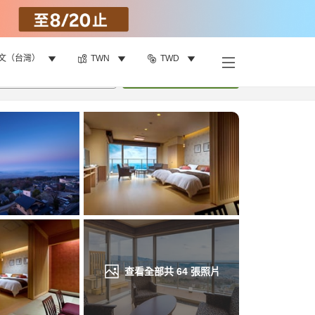
文（台灣）
TWN
TWD
找客房
•
1
間房
重新搜尋
查看全部共
64
張照片