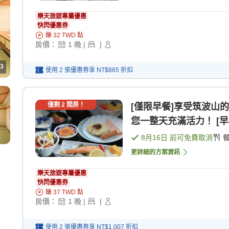
樂天旅遊專屬優惠
快閃優惠券
賺
32
TWD
點
房價：
1
晚
|
|
3
使用 2 張優惠券享
NT$865
折扣
僅剩
2
間房！
[僅限早餐]享受筑波山
您一整天充滿活力！ [早
8月16日
前可免費取消
更詳細的方案資訊
樂天旅遊專屬優惠
快閃優惠券
賺
37
TWD
點
房價：
1
晚
|
|
使用 2 張優惠券享
NT$1,007
折扣