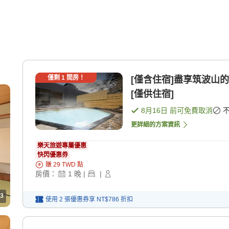
僅剩
1
間房！
[僅含住宿]盡享筑波山
[僅供住宿]
8月16日
前可免費取消
更詳細的方案資訊
樂天旅遊專屬優惠
快閃優惠券
賺
29
TWD
點
房價：
1
晚
|
|
3
使用 2 張優惠券享
NT$786
折扣