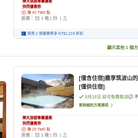
樂天旅遊專屬優惠
快閃優惠券
賺
45
TWD
點
房價：
1
晚
|
|
使用 2 張優惠券享
NT$1,219
折扣
顯示其他
1
個方
[僅含住宿]盡享筑波山
[僅供住宿]
8月16日
前可免費取消
更詳細的方案資訊
樂天旅遊專屬優惠
快閃優惠券
賺
29
TWD
點
房價：
1
晚
|
|