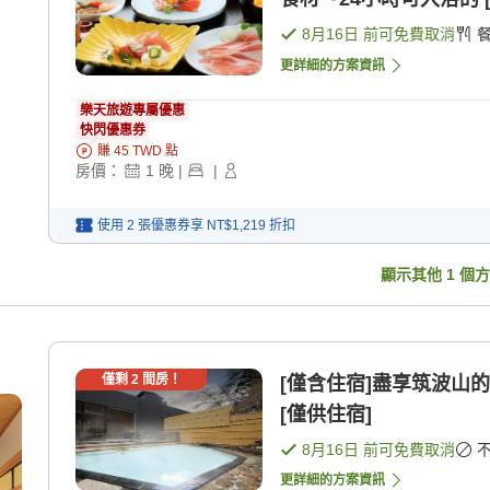
8月16日
前可免費取消
更詳細的方案資訊
樂天旅遊專屬優惠
快閃優惠券
賺
45
TWD
點
房價：
1
晚
|
|
使用 2 張優惠券享
NT$1,219
折扣
顯示其他
1
個方
僅剩
2
間房！
[僅含住宿]盡享筑波山
[僅供住宿]
8月16日
前可免費取消
更詳細的方案資訊