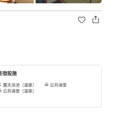
住宿設施
露天浴池（溫泉）
公共澡堂
公共澡堂（溫泉）