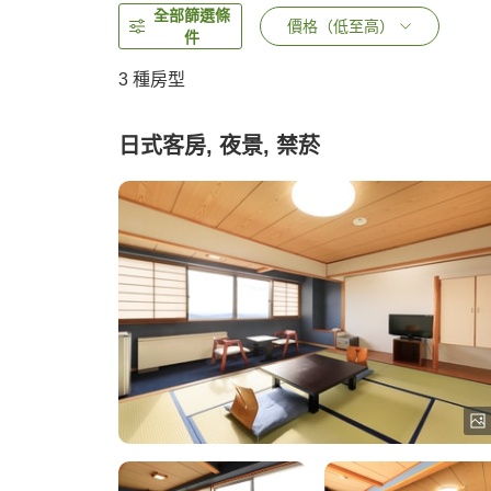
全部篩選條
價格（低至高）
件
3
種房型
日式客房, 夜景, 禁菸