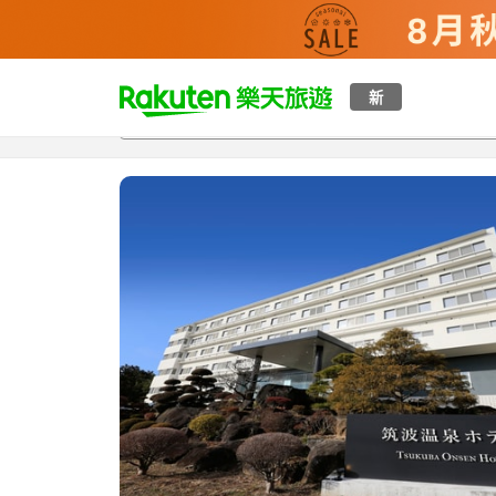
t
新
總覽
客房與方案
評語
設施
o
p
P
a
g
e
_
s
e
a
r
c
h