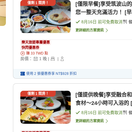
僅剩
1
間房！
[僅限早餐]享受筑波山
您一整天充滿活力！ [早
8月16日
前可免費取消
更詳細的方案資訊
樂天旅遊專屬優惠
快閃優惠券
賺
33
TWD
點
房價：
1
晚
|
|
使用 2 張優惠券享
NT$928
折扣
僅剩
1
間房！
[僅提供晚餐]享受融合
食材〜24小時可入浴的 [
8月16日
前可免費取消
更詳細的方案資訊