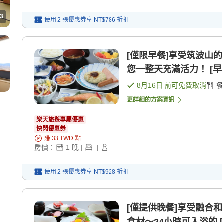
3
使用 2 張優惠券享
NT$786
折扣
[僅限早餐]享受筑波山
您一整天充滿活力！ [早
8月16日
前可免費取消
更詳細的方案資訊
樂天旅遊專屬優惠
快閃優惠券
賺
33
TWD
點
房價：
1
晚
|
|
使用 2 張優惠券享
NT$928
折扣
[僅提供晚餐]享受融合
食材〜24小時可入浴的 [