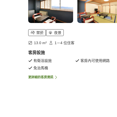
禁菸
夜景
13.0 m²
1－4 位住客
客房設施
有衛浴設施
客房內可使用網路
免治馬桶
更詳細的客房資訊