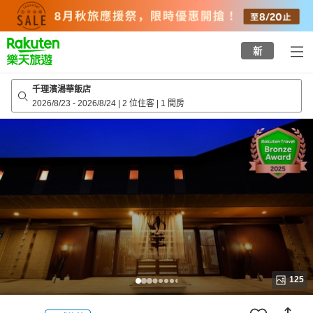
to
top
page
新
千理濱湯華飯店
2026/8/23
-
2026/8/24
|
2 位住客
|
1 間房
125