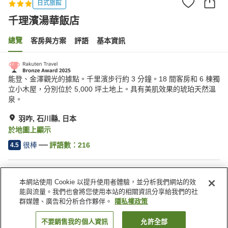
日式旅館
千理濱湯華飯店
總覽
客房與方案
評語
基本資訊
能登、金澤觀光的據點。千里濱步行約 3 分鐘。18 間客房和 6 棟獨
立小木屋，分別位於 5,000 坪土地上。具有美肌效果的琥珀天然溫
泉。
羽咋, 石川縣, 日本
於地圖上顯示
很棒
評語數：
216
4.5
住宿設施
本網站使用 Cookie 以提升使用者體驗，並分析我們網站的效
停車場
三溫暖
能與流量。我們也會將您使用本站的相關資訊分享給我們的社
Spa／美容沙龍
游泳池
群媒體、廣告和分析合作夥伴。
隱私權政策
不要銷售我的個人資訊
允許全部
找客房
首頁
日本
石川縣
羽咋
千理濱湯華飯店