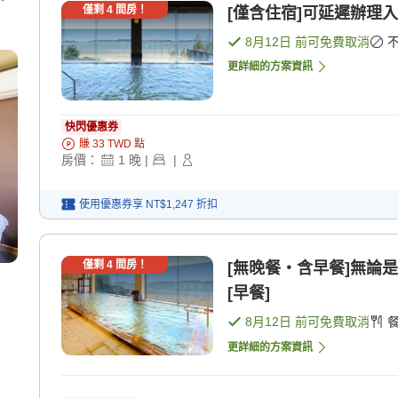
僅剩
4
間房！
[僅含住宿]可延遲辦理入
8月12日
前可免費取消
更詳細的方案資訊
快閃優惠券
賺
33
TWD
點
房價：
1
晚
|
|
使用優惠券享
NT$1,247
折扣
僅剩
4
間房！
[無晚餐・含早餐]無論
[早餐]
8月12日
前可免費取消
更詳細的方案資訊