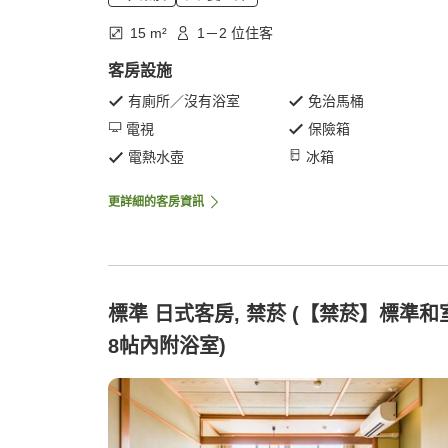
15 m²
1－2 位住客
客房設施
有廁所／沒有浴室
免治馬桶
電視
保險箱
電熱水壺
冰箱
更詳細的客房資訊
標準 日式客房, 禁菸 (【禁菸】標準和
8帖內附浴室)