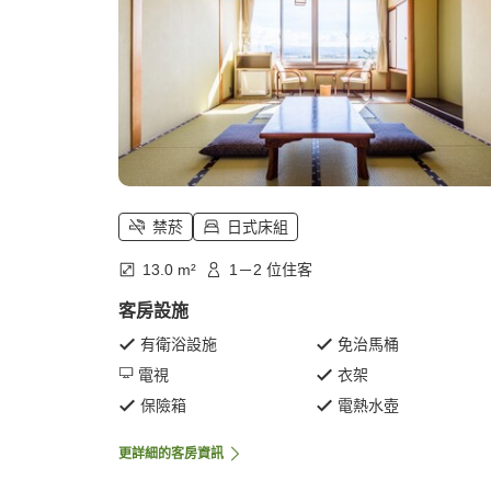
禁菸
日式床組
13.0 m²
1－2 位住客
客房設施
有衛浴設施
免治馬桶
電視
衣架
保險箱
電熱水壺
更詳細的客房資訊