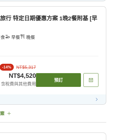
旅行 特定日期優惠方案 1晚2餐附基 [早
餐食
早餐
晚餐
NT$5,317
-
14
%
NT$4,520
預訂
含稅費與其他費用
案