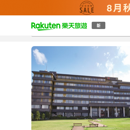
t
新
總覽
客房與方案
評語
特點
設施
o
p
P
a
g
e
_
s
e
a
r
c
h