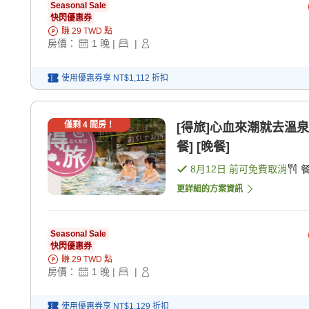
Seasonal Sale
快閃優惠券
賺
29
TWD
點
房價：
1
晚
|
|
使用優惠券享
NT$1,112
折扣
僅剩
4
間房！
[得旅]心血來潮就去溫泉
餐] [晚餐]
8月12日
前可免費取消
更詳細的方案資訊
Seasonal Sale
快閃優惠券
賺
29
TWD
點
房價：
1
晚
|
|
使用優惠券享
NT$1,129
折扣