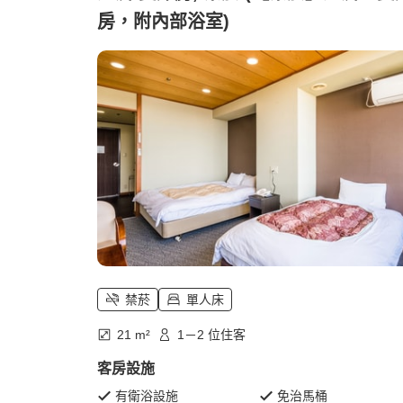
房，附內部浴室)
禁菸
單人床
21 m²
1－2 位住客
客房設施
有衛浴設施
免治馬桶