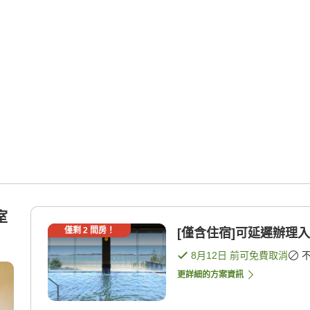
室
僅剩
2
間房！
[僅含住宿]可延遲辦理入
8月12日
前可免費取消
更詳細的方案資訊