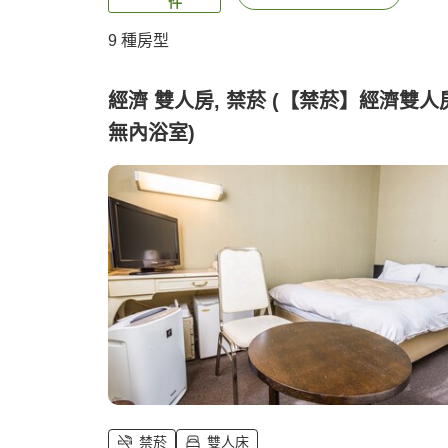
件
9
種房型
經濟 雙人房, 禁菸 (【禁菸】經濟雙人
無內浴室)
禁菸
雙人床