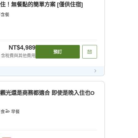
住！無餐點的簡單方案 [僅供住宿]
不含餐
NT$4,989
預訂
含稅費與其他費用
是觀光還是商務都適合 即使是晚入住也O
餐食
早餐