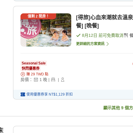
僅剩
2
間房！
[得旅]心血來潮就去溫泉
餐] [晚餐]
8月12日
前可免費取消
更詳細的方案資訊
Seasonal Sale
快閃優惠券
賺
29
TWD
點
房價：
1
晚
|
|
使用優惠券享
NT$1,129
折扣
顯示其他
9
個方
床