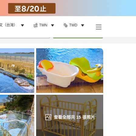
文（台灣）
TWN
TWD
找客房
•
1
間房
重新搜尋
查看全部共
15
張照片