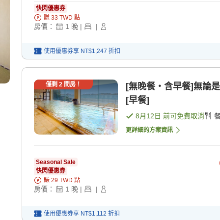
快閃優惠券
賺
33
TWD
點
房價：
1
晚
|
|
使用優惠券享
NT$1,247
折扣
僅剩
2
間房！
[無晚餐・含早餐]無論
[早餐]
8月12日
前可免費取消
更詳細的方案資訊
Seasonal Sale
快閃優惠券
賺
29
TWD
點
房價：
1
晚
|
|
使用優惠券享
NT$1,112
折扣