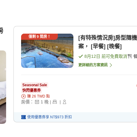
房
僅剩
9
間房！
[有特殊情況房]房型隨
案， [早餐] [晚餐]
8月12日
前可免費取消
更詳細的方案資訊
Seasonal Sale
快閃優惠券
賺
26
TWD
點
房價：
1
晚
|
|
使用優惠券享
NT$973
折扣