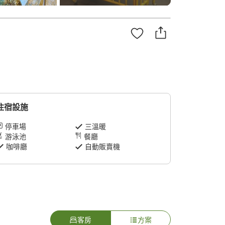
住宿設施
停車場
三溫暖
游泳池
餐廳
咖啡廳
自動販賣機
客房
方案