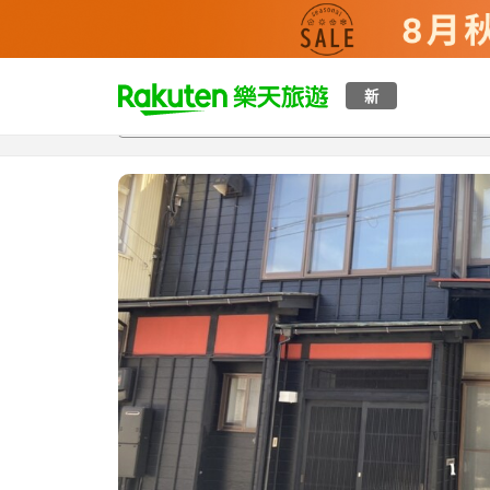
t
新
總覽
客房與方案
評語
設施
o
p
P
a
g
e
_
s
e
a
r
c
h