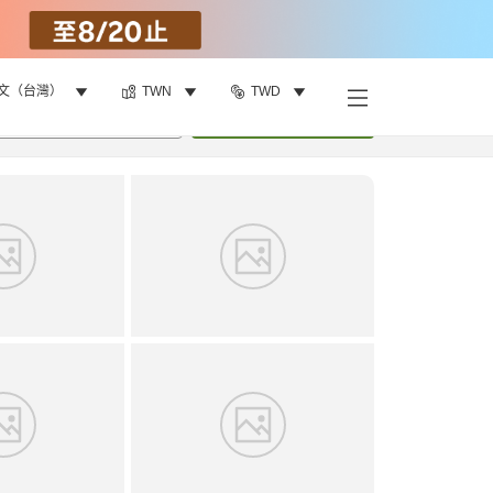
文（台灣）
TWN
TWD
找客房
•
1
間房
重新搜尋