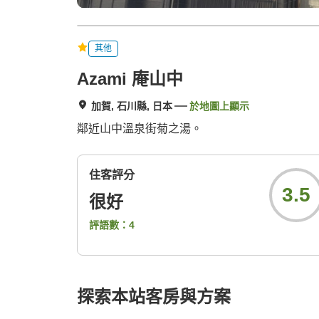
其他
Azami 庵山中
加賀, 石川縣, 日本
於地圖上顯示
鄰近山中溫泉街菊之湯。
住客評分
3.5
很好
評語數：
4
探索本站客房與方案