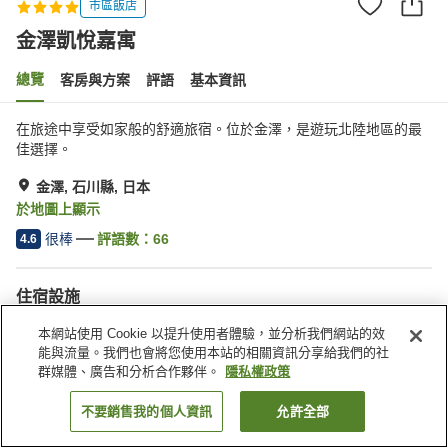
市區飯店
金澤凱悅嘉寓
總覽
客房與方案
評語
基本資訊
在旅途中享受如家般的舒適旅宿。位於金澤，是遊玩北陸地區的最
佳選擇。
金澤, 石川縣, 日本
於地圖上顯示
很棒
評語數：
66
4.6
住宿設施
健身房
餐廳
本網站使用 Cookie 以提升使用者體驗，並分析我們網站的效
休息室
酒吧
能與流量。我們也會將您使用本站的相關資訊分享給我們的社
群媒體、廣告和分析合作夥伴。
隱私權政策
首頁
日本
石川縣
金澤
金澤凱悅嘉寓
不要銷售我的個人資訊
允許全部
找客房