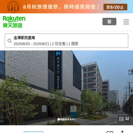
to
top
page
新
金澤凱悅嘉寓
2026/8/20
-
2026/8/21
|
2 位住客
|
1 間房
32