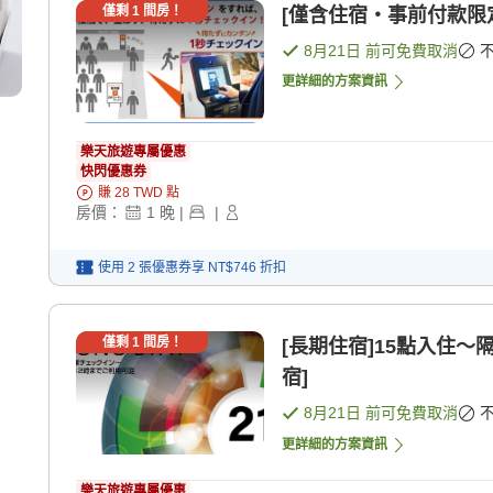
僅剩
1
間房！
[僅含住宿・事前付款限定
8月21日
前可免費取消
更詳細的方案資訊
樂天旅遊專屬優惠
快閃優惠券
賺
28
TWD
點
房價：
1
晚
|
|
使用 2 張優惠券享
NT$746
折扣
僅剩
1
間房！
[長期住宿]15點入住〜隔
宿]
8月21日
前可免費取消
更詳細的方案資訊
樂天旅遊專屬優惠