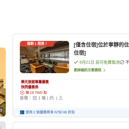
僅剩
1
間房！
[僅含住宿]位於寧靜的
住宿]
8月21日
前可免費取消
更詳細的方案資訊
樂天旅遊專屬優惠
快閃優惠券
賺
28
TWD
點
房價：
1
晚
|
|
3
使用 2 張優惠券享
NT$746
折扣