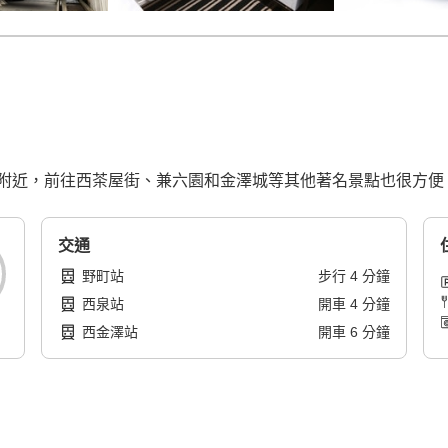
附近，前往西茶屋街、兼六園和金澤城等其他著名景點也很方便
交通
野町站
步行
4
分鐘
西泉站
開車
4
分鐘
西金澤站
開車
6
分鐘