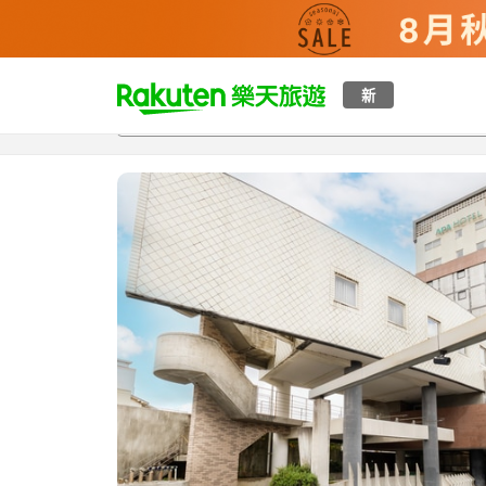
t
新
總覽
客房與方案
評語
設施
o
p
P
a
g
e
_
s
e
a
r
c
h