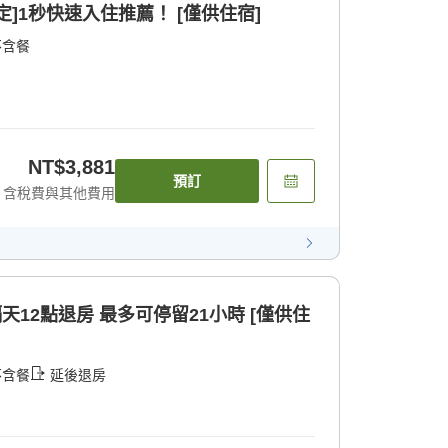
]1秒快速入住推薦！ [僅供住宿]
不含餐
NT$3,881
預訂
含稅費與其他費用
天12點退房 最多可停留21小時 [僅供住
不含餐
延後退房