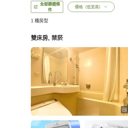
全部篩選條
價格（低至高）
件
1 種房型
雙床房, 禁菸