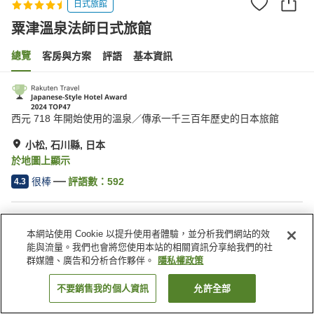
日式旅館
粟津溫泉法師日式旅館
總覽
客房與方案
評語
基本資訊
西元 718 年開始使用的溫泉／傳承一千三百年歷史的日本旅館
小松, 石川縣, 日本
於地圖上顯示
很棒
評語數：
592
4.3
住宿設施
本網站使用 Cookie 以提升使用者體驗，並分析我們網站的效
停車場
三溫暖
能與流量。我們也會將您使用本站的相關資訊分享給我們的社
Spa／美容沙龍
休息室
群媒體、廣告和分析合作夥伴。
隱私權政策
不要銷售我的個人資訊
允許全部
找客房
首頁
日本
石川縣
小松
粟津溫泉法師日式旅館