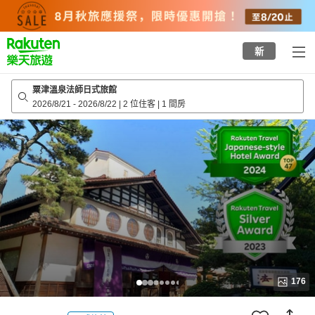
to
top
page
新
粟津溫泉法師日式旅館
2026/8/21
-
2026/8/22
|
2 位住客
|
1 間房
176