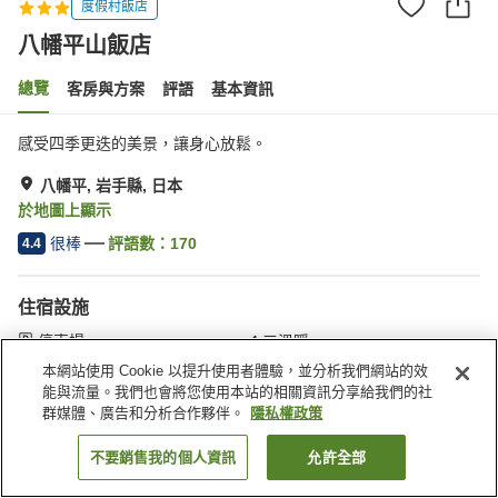
度假村飯店
八幡平山飯店
總覽
客房與方案
評語
基本資訊
感受四季更迭的美景，讓身心放鬆。
八幡平, 岩手縣, 日本
於地圖上顯示
很棒
評語數：
170
4.4
住宿設施
停車場
三溫暖
餐廳
自動販賣機
本網站使用 Cookie 以提升使用者體驗，並分析我們網站的效
能與流量。我們也會將您使用本站的相關資訊分享給我們的社
群媒體、廣告和分析合作夥伴。
隱私權政策
首頁
日本
岩手縣
八幡平
八幡平山飯店
不要銷售我的個人資訊
允許全部
找客房