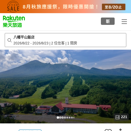
to
top
page
新
八幡平山飯店
2026/8/22
-
2026/8/23
|
2 位住客
|
1 間房
221