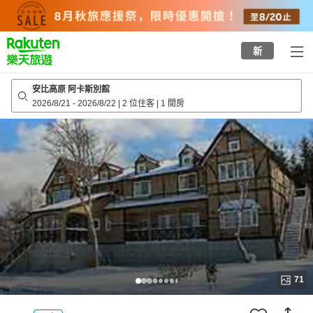
to
top
page
新
安比高原 阿卡斯別館
2026/8/21
-
2026/8/22
|
2 位住客
|
1 間房
71