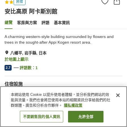
民宿
安比高原 阿卡斯別館
總覽
客房與方案
評語
基本資訊
A charming western-style building surrounded by flowers and
trees in the sought-after Appi Kogen resort area.
八幡平, 岩手縣, 日本
於地圖上顯示
評語數：
1
2.7
住宿設施
停車場
自動販賣機
本網站使用 Cookie 以提升使用者體驗，並分析我們網站的效
多功能室
滑雪設備乾燥室
能與流量。我們也會將您使用本站的相關資訊分享給我們的社
群媒體、廣告和分析合作夥伴。
隱私權政策
首頁
日本
岩手縣
八幡平
安比高原 阿卡斯別館
不要銷售我的個人資訊
允許全部
找客房