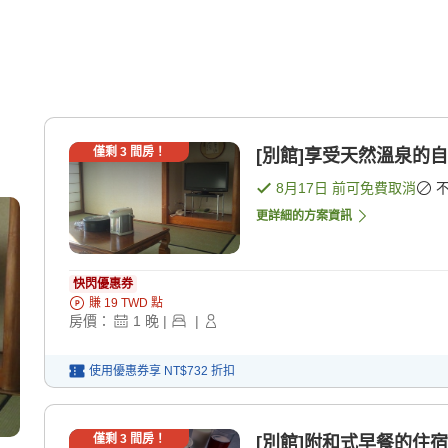
僅剩
3
間房！
[別館]享受天然溫泉的
8月17日
前可免費取消
更詳細的方案資訊
快閃優惠券
賺
19
TWD
點
房價：
1
晚
|
|
使用優惠券享
NT$732
折扣
僅剩
3
間房！
[別館]附和式早餐的住