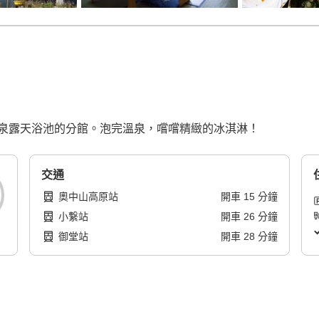
泉露天浴池的分館。泡完溫泉，嚐嚐精緻的冰淇淋！
交通
奧中山高原站
開車
15
分鐘
小繋站
開車
26
分鐘
御堂站
開車
28
分鐘