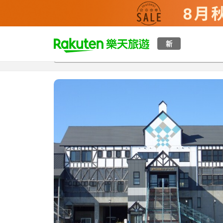
t
新
總覽
客房與方案
評語
設施
o
p
P
a
g
e
_
s
e
a
r
c
h