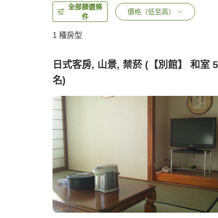
全部篩選條
價格（低至高）
件
1 種房型
日式客房, 山景, 禁菸 (【別館】 和室 5
名)