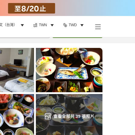
文（台灣）
TWN
TWD
找客房
•
1
間房
重新搜尋
查看全部共
39
張照片