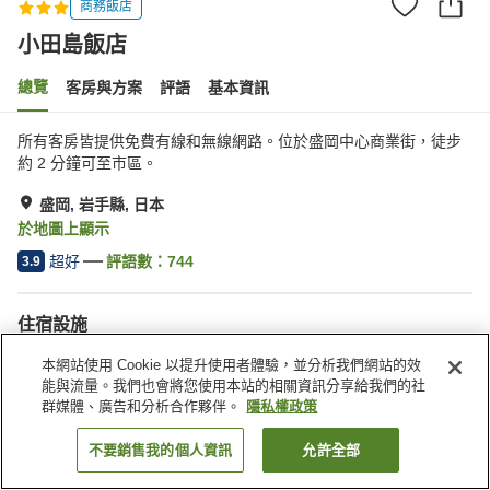
商務飯店
小田島飯店
總覽
客房與方案
評語
基本資訊
所有客房皆提供免費有線和無線網路。位於盛岡中心商業街，徒步
約 2 分鐘可至市區。
盛岡, 岩手縣, 日本
於地圖上顯示
超好
評語數：
744
3.9
住宿設施
停車場
Spa／美容沙龍
本網站使用 Cookie 以提升使用者體驗，並分析我們網站的效
便利商店
宅配服務
能與流量。我們也會將您使用本站的相關資訊分享給我們的社
群媒體、廣告和分析合作夥伴。
隱私權政策
首頁
日本
岩手縣
盛岡
小田島飯店
不要銷售我的個人資訊
允許全部
找客房