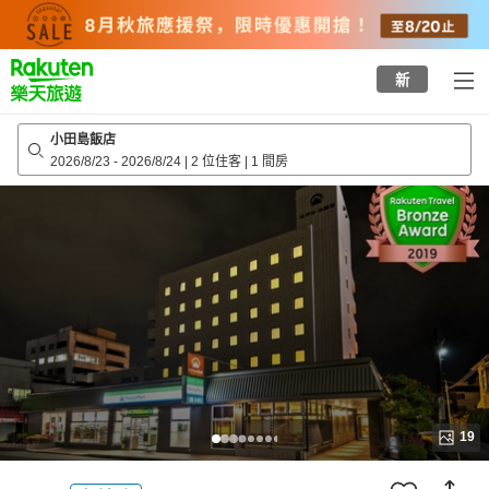
to
top
page
新
小田島飯店
2026/8/23
-
2026/8/24
|
2 位住客
|
1 間房
19