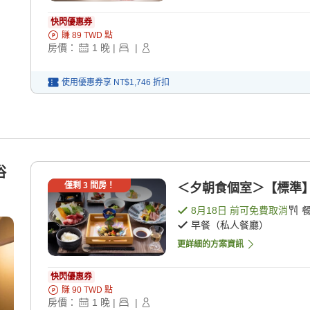
快閃優惠券
賺
89
TWD
點
房價：
1
晚
|
|
使用優惠券享
NT$1,746
折扣
浴
僅剩
3
間房！
＜夕朝食個室＞【標準】 [
8月18日
前可免費取消
早餐（私人餐廳）
更詳細的方案資訊
快閃優惠券
賺
90
TWD
點
房價：
1
晚
|
|