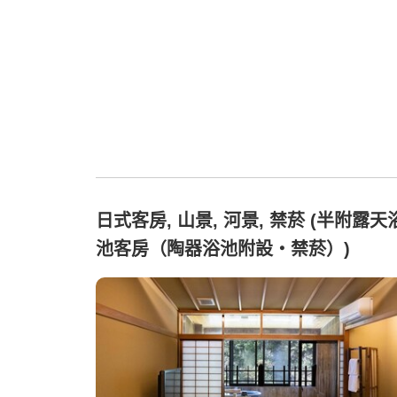
日式客房, 山景, 河景, 禁菸 (半附露天
池客房（陶器浴池附設・禁菸）)