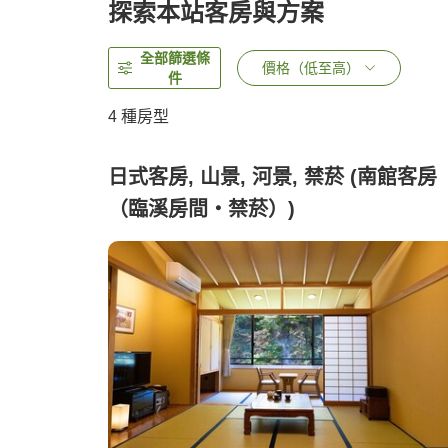
探索本站客房與方案
全部篩選條
價格（低至高）
件
4
種房型
日式客房, 山景, 河景, 禁菸 (南館客房
（臨溪房間・禁菸）)