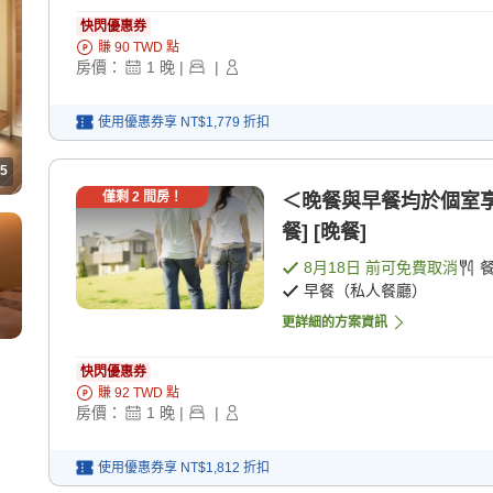
快閃優惠券
賺
90
TWD
點
房價：
1
晚
|
|
使用優惠券享
NT$1,779
折扣
5
僅剩
2
間房！
＜晚餐與早餐均於個室享
餐] [晚餐]
8月18日
前可免費取消
早餐（私人餐廳）
更詳細的方案資訊
快閃優惠券
賺
92
TWD
點
房價：
1
晚
|
|
使用優惠券享
NT$1,812
折扣