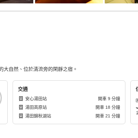
的大自然、位於清流旁的閑靜之宿。
交通
安心湯田站
開車
9
分鐘
湯田高原站
開車
18
分鐘
湯田錦秋湖站
開車
21
分鐘