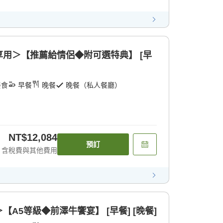
用＞【推薦給情侶◆附可選特典】 [早
餐食
早餐
晚餐
晚餐（私人餐廳）
NT$12,084
預訂
含稅費與其他費用
A5等級◆前澤牛饗宴】 [早餐] [晚餐]