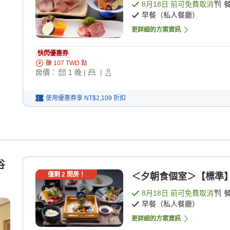
8月18日
前可免費取消
早餐（私人餐廳）
更詳細的方案資訊
快閃優惠券
賺
107
TWD
點
房價：
1
晚
|
|
使用優惠券享
NT$2,109
折扣
浴
僅剩
2
間房！
＜夕朝食個室＞【標準】 [
8月18日
前可免費取消
早餐（私人餐廳）
更詳細的方案資訊