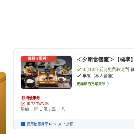
僅剩
4
間房！
＜夕朝食個室＞【標準】 [
8月18日
前可免費取消
早餐（私人餐廳）
更詳細的方案資訊
快閃優惠券
賺
72
TWD
點
房價：
1
晚
|
|
使用優惠券享
NT$1,417
折扣