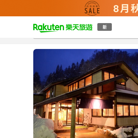
t
新
總覽
客房與方案
評語
設施
o
p
P
a
g
e
_
s
e
a
r
c
h