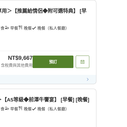
用＞【推薦給情侶◆附可選特典】 [早
餐食
早餐
晚餐
晚餐（私人餐廳）
NT$9,667
預訂
含稅費與其他費用
A5等級◆前澤牛饗宴】 [早餐] [晚餐]
餐食
早餐
晚餐
晚餐（私人餐廳）