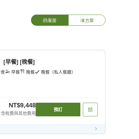
客房
方案
早餐] [晚餐]
餐食
早餐
晚餐
晚餐（私人餐廳）
NT$9,448
預訂
含稅費與其他費用