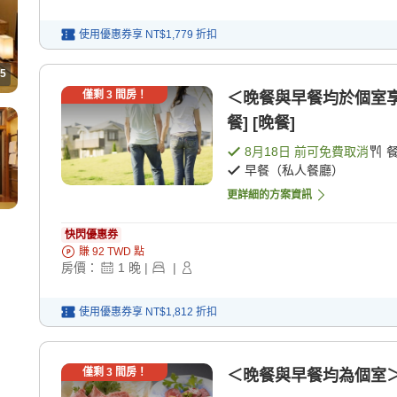
使用優惠券享
NT$1,779
折扣
5
僅剩
3
間房！
＜晚餐與早餐均於個室享
餐] [晚餐]
8月18日
前可免費取消
早餐（私人餐廳）
更詳細的方案資訊
快閃優惠券
賺
92
TWD
點
房價：
1
晚
|
|
使用優惠券享
NT$1,812
折扣
僅剩
3
間房！
＜晚餐與早餐均為個室＞【