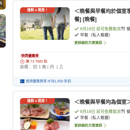
5
僅剩
4
間房！
＜晚餐與早餐均於個室享
餐] [晚餐]
8月18日
前可免費取消
早餐（私人餐廳）
更詳細的方案資訊
快閃優惠券
賺
73
TWD
點
房價：
1
晚
|
|
使用優惠券享
NT$1,450
折扣
僅剩
4
間房！
＜晚餐與早餐均為個室＞【
8月18日
前可免費取消
早餐（私人餐廳）
更詳細的方案資訊