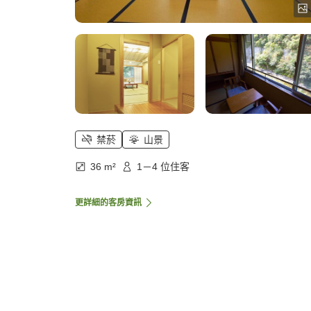
禁菸
山景
36 m²
1－4 位住客
更詳細的客房資訊