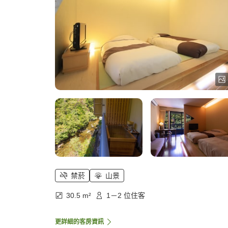
禁菸
山景
30.5 m²
1－2 位住客
更詳細的客房資訊