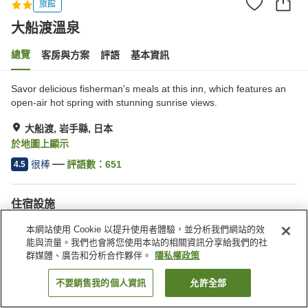
旅館
大船渡溫泉
總覽
客房與方案
評語
基本資訊
Savor delicious fisherman's meals at this inn, which features an
open-air hot spring with stunning sunrise views.
大船渡, 岩手縣, 日本
於地圖上顯示
很棒
評語數：
651
4.5
住宿設施
停車場
Spa／美容沙龍
本網站使用 Cookie 以提升使用者體驗，並分析我們網站的效
自動販賣機
商店
能與流量。我們也會將您使用本站的相關資訊分享給我們的社
群媒體、廣告和分析合作夥伴。
隱私權政策
首頁
日本
岩手縣
大船渡
大船渡溫泉
不要銷售我的個人資訊
允許全部
找客房