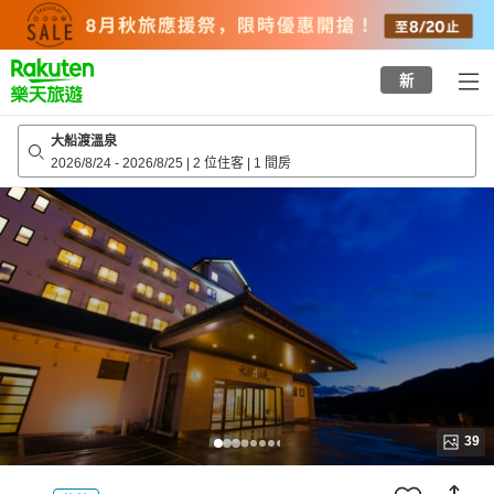
to
top
page
新
大船渡溫泉
2026/8/24
-
2026/8/25
|
2 位住客
|
1 間房
39