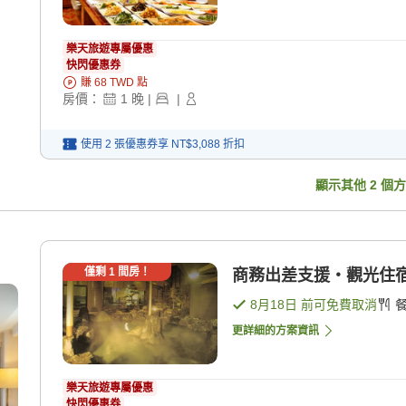
樂天旅遊專屬優惠
快閃優惠券
賺
68
TWD
點
房價：
1
晚
|
|
使用 2 張優惠券享
NT$3,088
折扣
顯示其他
2
個方
僅剩
1
間房！
商務出差支援・觀光住宿
8月18日
前可免費取消
更詳細的方案資訊
樂天旅遊專屬優惠
快閃優惠券