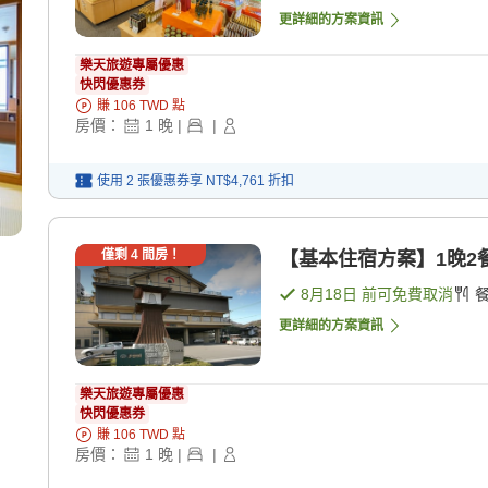
更詳細的方案資訊
樂天旅遊專屬優惠
快閃優惠券
賺
106
TWD
點
房價：
1
晚
|
|
使用 2 張優惠券享
NT$4,761
折扣
僅剩
4
間房！
【基本住宿方案】1晚2餐★
8月18日
前可免費取消
更詳細的方案資訊
樂天旅遊專屬優惠
快閃優惠券
賺
106
TWD
點
房價：
1
晚
|
|