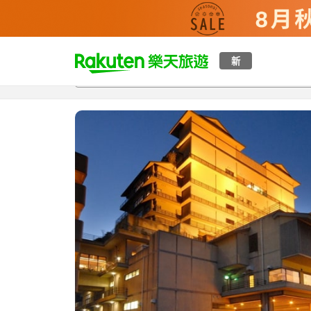
t
新
總覽
客房與方案
評語
特點
設施
o
p
P
a
g
e
_
s
e
a
r
c
h