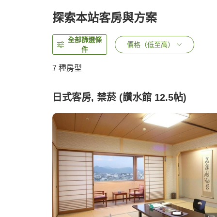
探索本站客房與方案
全部篩選條
價格（低至高）
件
7
種房型
日式客房, 禁菸 (讚水館 12.5帖)