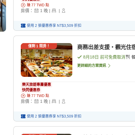
賺
77
TWD
點
房價：
1
晚
|
|
使用 2 張優惠券享
NT$3,509
折扣
僅剩
1
間房！
商務出差支援・觀光住宿方
8月18日
前可免費取消
更詳細的方案資訊
樂天旅遊專屬優惠
快閃優惠券
賺
77
TWD
點
房價：
1
晚
|
|
使用 2 張優惠券享
NT$3,509
折扣