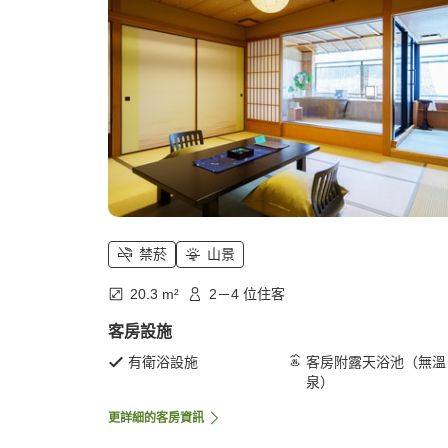
禁菸
山景
20.3 m²
2－4 位住客
客房設施
有衛浴設施
客房附露天浴池（無溫
泉）
更詳細的客房資訊