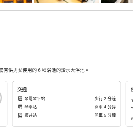
有供男女使用的 6 種浴池的讚水大浴池。
交通
琴電琴平站
步行
2
分鐘
琴平站
開車
4
分鐘
榎井站
開車
5
分鐘