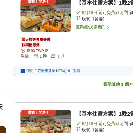
僅剩
1
間房！
【基本住宿方案】1晚2餐★
8月18日
前可免費取消
晚餐（餐廳）
更詳細的方案資訊
樂天旅遊專屬優惠
快閃優惠券
賺
93
TWD
點
房價：
1
晚
|
|
使用 2 張優惠券享
NT$4,181
折扣
顯示其他
1
個方
天
僅剩
4
間房！
【基本住宿方案】1晚2餐★
8月18日
前可免費取消
晚餐（餐廳）