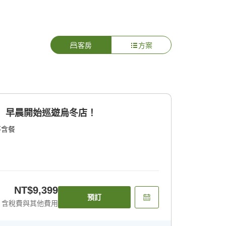
客房
方案
】早晨開始巡遊烏冬店！
不含餐
NT$9,399
預訂
含稅費與其他費用