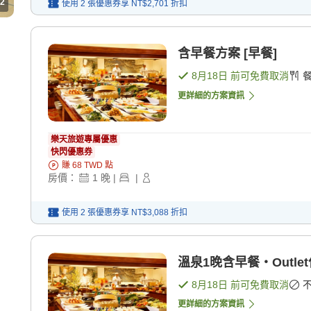
2
使用 2 張優惠券享
NT$2,701
折扣
含早餐方案 [早餐]
8月18日
前可免費取消
更詳細的方案資訊
樂天旅遊專屬優惠
快閃優惠券
賺
68
TWD
點
房價：
1
晚
|
|
使用 2 張優惠券享
NT$3,088
折扣
溫泉1晚含早餐・Outl
8月18日
前可免費取消
更詳細的方案資訊