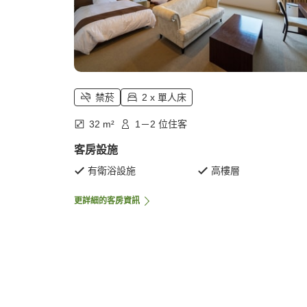
禁菸
2 x 單人床
32 m²
1－2 位住客
客房設施
有衛浴設施
高樓層
更詳細的客房資訊