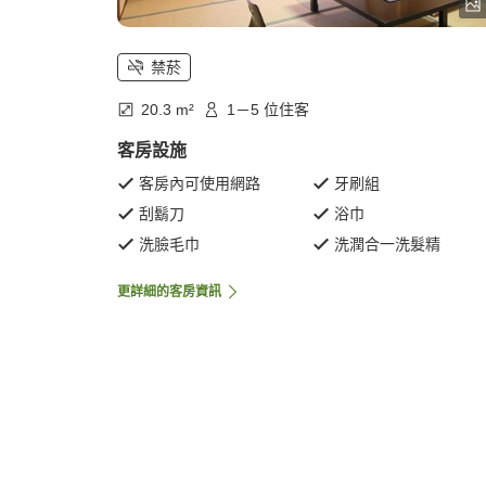
禁菸
20.3 m²
1－5 位住客
客房設施
客房內可使用網路
牙刷組
刮鬍刀
浴巾
洗臉毛巾
洗潤合一洗髮精
更詳細的客房資訊