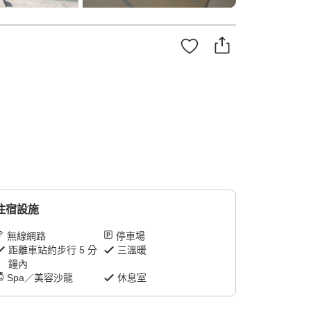
住宿設施
無線網路
停車場
距離車站約步行 5 分
三溫暖
鐘內
Spa／美容沙龍
休息室