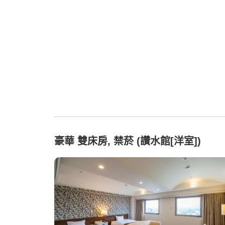
豪華 雙床房, 禁菸 (讚水館[洋室])