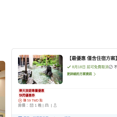
【最優惠 僅含住宿方案
8月18日
前可免費取消
更詳細的方案資訊
樂天旅遊專屬優惠
快閃優惠券
賺
59
TWD
點
房價：
1
晚
|
|