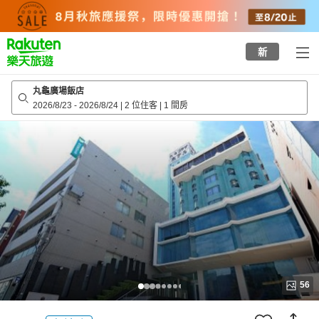
to
top
page
新
丸龜廣場飯店
2026/8/23
-
2026/8/24
|
2 位住客
|
1 間房
56