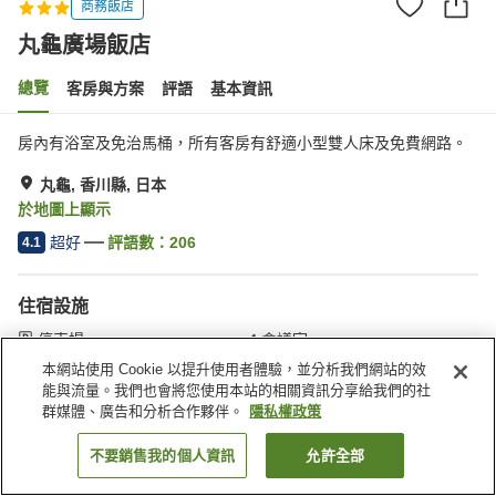
商務飯店
丸龜廣場飯店
總覽
客房與方案
評語
基本資訊
房內有浴室及免治馬桶，所有客房有舒適小型雙人床及免費網路。
丸龜, 香川縣, 日本
於地圖上顯示
超好
評語數：
206
4.1
住宿設施
停車場
會議室
付費洗衣房
宅配服務
本網站使用 Cookie 以提升使用者體驗，並分析我們網站的效
能與流量。我們也會將您使用本站的相關資訊分享給我們的社
群媒體、廣告和分析合作夥伴。
隱私權政策
首頁
日本
香川縣
丸龜
丸龜廣場飯店
不要銷售我的個人資訊
允許全部
找客房