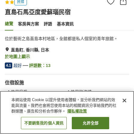
民宿
直島石馬亞度愛蘇瑙民宿
總覽
客房與方案
評語
基本資訊
位於藝術之島直島本村地區，全館都是私人個室的青年旅館。
直島町, 香川縣, 日本
於地圖上顯示
超好
評語數：
13
4.1
住宿設施
共用廚房
共用微波爐
共用冰箱
本網站使用 Cookie 以提升使用者體驗，並分析我們網站的效
能與流量。我們也會將您使用本站的相關資訊分享給我們的社
群媒體、廣告和分析合作夥伴。
隱私權政策
首頁
日本
香川縣
直島町
直島石馬亞度愛蘇瑙民宿
不要銷售我的個人資訊
允許全部
找客房