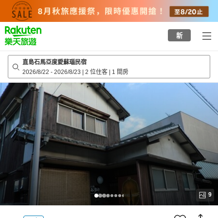
to
top
page
新
直島石馬亞度愛蘇瑙民宿
2026/8/22
-
2026/8/23
|
2 位住客
|
1 間房
9