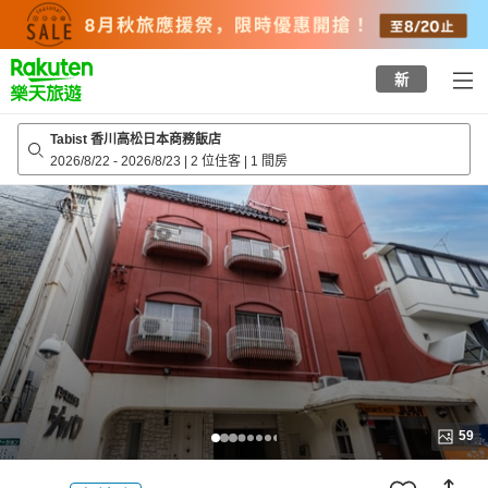
to
top
page
新
Tabist 香川高松日本商務飯店
2026/8/22
-
2026/8/23
|
2 位住客
|
1 間房
59