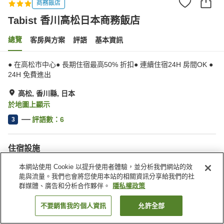
商務飯店
Tabist 香川高松日本商務飯店
總覽
客房與方案
評語
基本資訊
● 在高松市中心● 長期住宿最高50% 折扣● 連續住宿24H 房間OK ●
24H 免費進出
高松, 香川縣, 日本
於地圖上顯示
評語數：
6
3
住宿設施
無線網路
停車場
本網站使用 Cookie 以提升使用者體驗，並分析我們網站的效
自動販賣機
付費洗衣房
能與流量。我們也會將您使用本站的相關資訊分享給我們的社
群媒體、廣告和分析合作夥伴。
隱私權政策
首頁
日本
香川縣
高松
Tabist 香川高松日本商務飯店
不要銷售我的個人資訊
允許全部
找客房