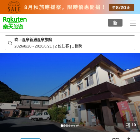
to
top
page
新
吹上溫泉新湯溫泉旅館
2026/8/20
-
2026/8/21
|
2 位住客
|
1 間房
10