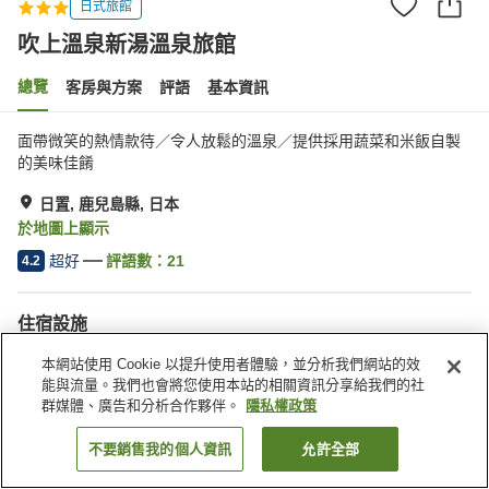
日式旅館
吹上溫泉新湯溫泉旅館
總覽
客房與方案
評語
基本資訊
面帶微笑的熱情款待／令人放鬆的溫泉／提供採用蔬菜和米飯自製
的美味佳餚
日置, 鹿兒島縣, 日本
於地圖上顯示
超好
評語數：
21
4.2
住宿設施
停車場
三溫暖
本網站使用 Cookie 以提升使用者體驗，並分析我們網站的效
自動販賣機
宴會廳
能與流量。我們也會將您使用本站的相關資訊分享給我們的社
群媒體、廣告和分析合作夥伴。
隱私權政策
首頁
日本
鹿兒島縣
日置
吹上溫泉新湯溫泉旅館
不要銷售我的個人資訊
允許全部
找客房