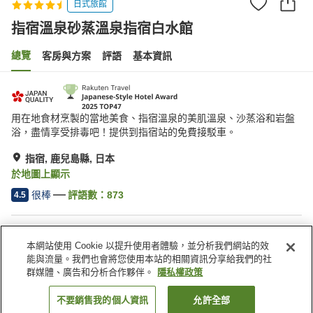
日式旅館
指宿溫泉砂蒸溫泉指宿白水館
總覽
客房與方案
評語
基本資訊
用在地食材烹製的當地美食、指宿溫泉的美肌溫泉、沙蒸浴和岩盤
浴，盡情享受排毒吧！提供到指宿站的免費接駁車。
指宿, 鹿兒島縣, 日本
於地圖上顯示
很棒
評語數：
873
4.5
住宿設施
本網站使用 Cookie 以提升使用者體驗，並分析我們網站的效
停車場
岩盤浴
能與流量。我們也會將您使用本站的相關資訊分享給我們的社
三溫暖
休息室
群媒體、廣告和分析合作夥伴。
隱私權政策
不要銷售我的個人資訊
允許全部
找客房
首頁
日本
鹿兒島縣
指宿
指宿溫泉砂蒸溫泉指宿白水館