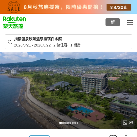
to
top
page
新
指宿溫泉砂蒸溫泉指宿白水館
2026/8/21
-
2026/8/22
|
2 位住客
|
1 間房
64