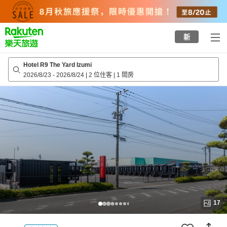
to
top
page
新
Hotel R9 The Yard Izumi
2026/8/23
-
2026/8/24
|
2 位住客
|
1 間房
17