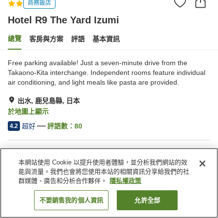
商務飯店
Hotel R9 The Yard Izumi
總覽
客房與方案
評語
基本資訊
Free parking available! Just a seven-minute drive from the
Takaono-Kita interchange. Independent rooms feature individual
air conditioning, and light meals like pasta are provided.
出水, 鹿兒島縣, 日本
於地圖上顯示
超好
評語數：
80
4.2
住宿設施
本網站使用 Cookie 以提升使用者體驗，並分析我們網站的效
停車場
自動販賣機
能與流量。我們也會將您使用本站的相關資訊分享給我們的社
付費洗衣房
群媒體、廣告和分析合作夥伴。
隱私權政策
不要銷售我的個人資訊
允許全部
找客房
首頁
日本
鹿兒島縣
出水
Hotel R9 The Yard Izumi