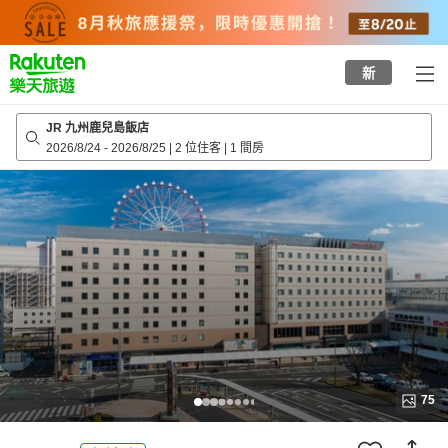
to
top
page
新
JR 九州鹿兒島飯店
2026/8/24
-
2026/8/25
|
2 位住客
|
1 間房
75