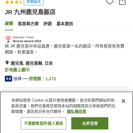
商務飯店
JR 九州鹿兒島飯店
總覽
客房與方案
評語
基本資訊
與 JR 鹿兒島中央站直連，鹿兒島第一名的飯店，所有客房有免費
網路，有會議室。
鹿兒島, 鹿兒島縣, 日本
於地圖上顯示
很棒
評語數：
1,272
4.4
住宿設施
本網站使用 Cookie 以提升使用者體驗，並分析我們網站的效
停車場
Spa／美容沙龍
能與流量。我們也會將您使用本站的相關資訊分享給我們的社
餐廳
自動販賣機
群媒體、廣告和分析合作夥伴。
隱私權政策
不要銷售我的個人資訊
允許全部
找客房
首頁
日本
鹿兒島縣
鹿兒島
JR 九州鹿兒島飯店