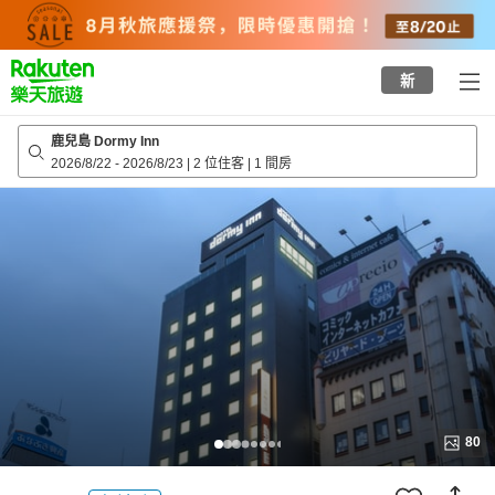
to
top
page
新
鹿兒島 Dormy Inn
2026/8/22
-
2026/8/23
|
2 位住客
|
1 間房
80