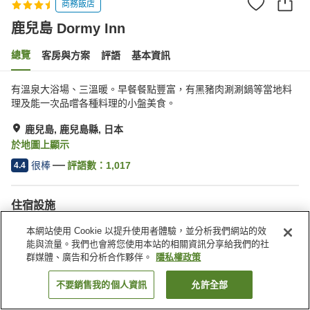
商務飯店
鹿兒島 Dormy Inn
總覽
客房與方案
評語
基本資訊
有溫泉大浴場、三溫暖。早餐餐點豐富，有黑豬肉涮涮鍋等當地料
理及能一次品嚐各種料理的小盤美食。
鹿兒島, 鹿兒島縣, 日本
於地圖上顯示
很棒
評語數：
1,017
4.4
住宿設施
停車場
三溫暖
本網站使用 Cookie 以提升使用者體驗，並分析我們網站的效
Spa／美容沙龍
餐廳
能與流量。我們也會將您使用本站的相關資訊分享給我們的社
群媒體、廣告和分析合作夥伴。
隱私權政策
首頁
日本
鹿兒島縣
鹿兒島
鹿兒島 Dormy Inn
不要銷售我的個人資訊
允許全部
找客房