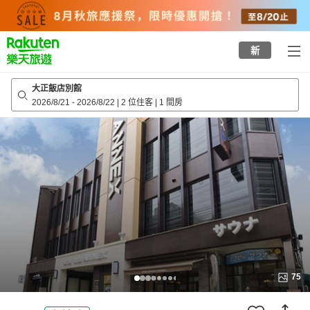
to
top
page
新
大正飯店別館
2026/8/21
-
2026/8/22
|
2 位住客
|
1 間房
75