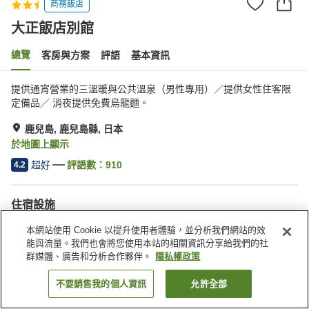
商務飯店
大正飯店別館
總覽
客房與方案
評語
基本資訊
提供通宵營業的三溫暖與公共溫泉（男性專用）／提供女性住客限
定備品／ 消夜提供免費烏龍麵。
鹿兒島, 鹿兒島縣, 日本
於地圖上顯示
超好
評語數：
910
4.2
住宿設施
停車場
三溫暖
本網站使用 Cookie 以提升使用者體驗，並分析我們網站的效
Spa／美容沙龍
餐廳
能與流量。我們也會將您使用本站的相關資訊分享給我們的社
群媒體、廣告和分析合作夥伴。
隱私權政策
首頁
日本
鹿兒島縣
鹿兒島
大正飯店別館
不要銷售我的個人資訊
允許全部
找客房