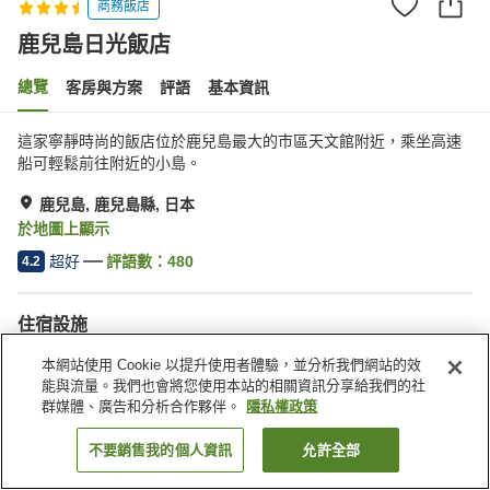
商務飯店
鹿兒島日光飯店
總覽
客房與方案
評語
基本資訊
這家寧靜時尚的飯店位於鹿兒島最大的市區天文館附近，乘坐高速
船可輕鬆前往附近的小島。
鹿兒島, 鹿兒島縣, 日本
於地圖上顯示
超好
評語數：
480
4.2
住宿設施
Spa／美容沙龍
餐廳
本網站使用 Cookie 以提升使用者體驗，並分析我們網站的效
自動販賣機
付費洗衣房
能與流量。我們也會將您使用本站的相關資訊分享給我們的社
群媒體、廣告和分析合作夥伴。
隱私權政策
首頁
日本
鹿兒島縣
鹿兒島
鹿兒島日光飯店
不要銷售我的個人資訊
允許全部
找客房