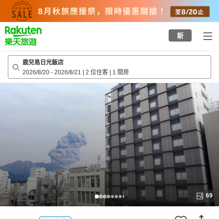
to
top
page
新
鹿兒島日光飯店
2026/8/20
-
2026/8/21
|
2 位住客
|
1 間房
69