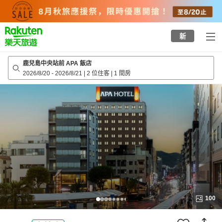
to
top
page
新
鹿兒島中央站前 APA 飯店
2026/8/20
-
2026/8/21
|
2 位住客
|
1 間房
100