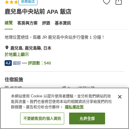
商務飯店
鹿兒島中央站前 APA 飯店
總覽
客房與方案
評語
基本資訊
地理位置絕佳，距離 JR 鹿兒島中央站步行僅需 1 分鐘！
鹿兒島, 鹿兒島縣, 日本
於地圖上顯示
超好
評語數：
540
4.2
住宿設施
停車場
Spa／美容沙龍
餐廳
自動販賣機
本網站使用 Cookie 以提升使用者體驗，並分析我們網站的效
能與流量。我們也會將您使用本站的相關資訊分享給我們的社
群媒體、廣告和分析合作夥伴。
隱私權政策
首頁
日本
鹿兒島縣
鹿兒島
鹿兒島中央站前 APA 飯店
不要銷售我的個人資訊
允許全部
找客房