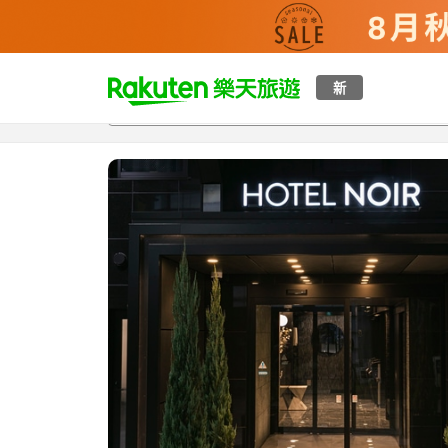
t
新
總覽
客房與方案
評語
設施
o
p
P
a
g
e
_
s
e
a
r
c
h