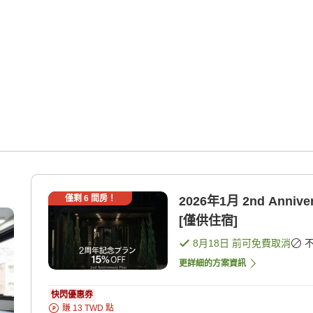
僅剩
6
間房！
2026年1月 2nd Ann
[僅供住宿]
8月18日
前可免費取消
更詳細的方案資訊
快閃優惠券
賺
13
TWD
點