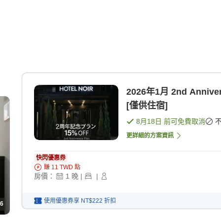
2026年1月 2nd Ann
[僅供住宿]
8月18日
前可免費取消
更詳細的方案資訊
快閃優惠券
賺
11
TWD
點
房價：
1
晚
|
|
使用優惠券享
NT$222
折扣
6