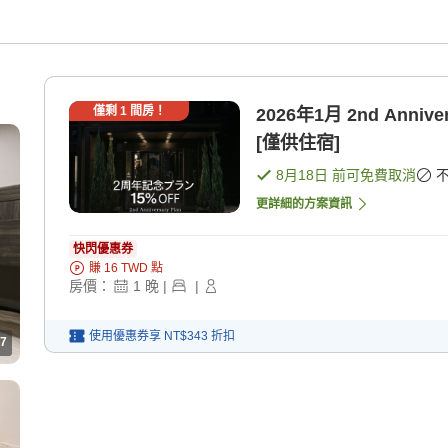
僅剩
1
間房！
2026年1月 2nd Ann
[僅供住宿]
8月18日
前可免費取消
更詳細的方案資訊
快閃優惠券
賺
16
TWD
點
房價：
1
晚
|
|
使用優惠券享
NT$343
折扣
7