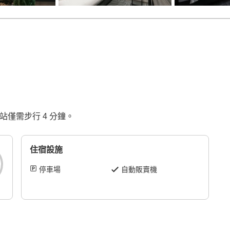
車站僅需步行 4 分鐘。
住宿設施
停車場
自動販賣機