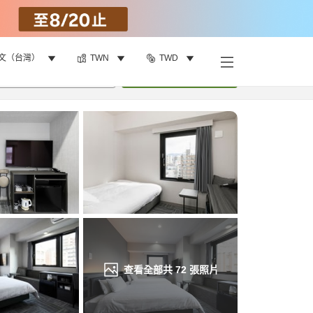
文（台灣）
TWN
TWD
找客房
•
1
間房
重新搜尋
查看全部共
72
張照片