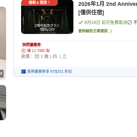
僅剩
8
間房！
2026年1月 2nd Ann
[僅供住宿]
8月18日
前可免費取消
更詳細的方案資訊
快閃優惠券
賺
12
TWD
點
房價：
1
晚
|
|
使用優惠券享
NT$251
折扣
4