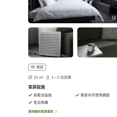
禁菸
21 m²
1－2 位住客
客房設施
有衛浴設施
客房內可使用網路
免治馬桶
更詳細的客房資訊