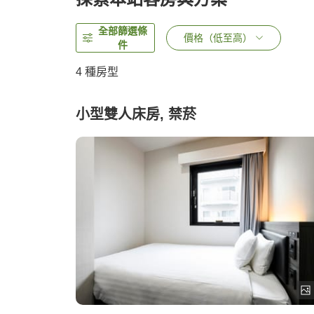
全部篩選條
價格（低至高）
件
4
種房型
小型雙人床房, 禁菸