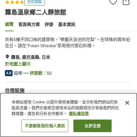
日式旅館
霧島溫泉鄉二人靜旅館
總覽
客房與方案
評語
基本資訊
共有5棟不同口味的建築物，“帶露天浴池的花梨”。在特殊的周年紀
念日，請在“Futari Shizuka”享用現代懷石料理。
霧島, 鹿兒島縣, 日本
於地圖上顯示
超棒
評語數：
52
4.8
住宿設施
停車場
岩盤浴
本網站使用 Cookie 以提升使用者體驗，並分析我們網站的效
三溫暖
私人餐廳
能與流量。我們也會將您使用本站的相關資訊分享給我們的社
群媒體、廣告和分析合作夥伴。
隱私權政策
首頁
日本
鹿兒島縣
霧島
霧島溫泉鄉二人靜旅館
不要銷售我的個人資訊
允許全部
找客房