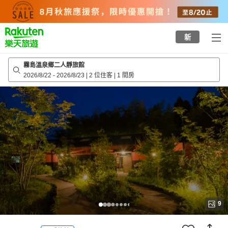
to
top
page
新
霧島溫泉鄉二人靜旅館
2026/8/22
-
2026/8/23
|
2 位住客
|
1 間房
9