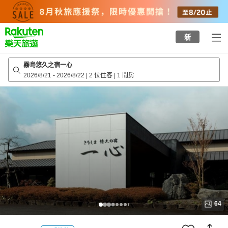
to
top
page
新
霧島悠久之宿一心
2026/8/21
-
2026/8/22
|
2 位住客
|
1 間房
64