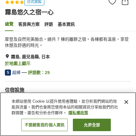
日式旅館
霧島悠久之宿一心
總覽
客房與方案
評語
基本資訊
摩登及自然完美融合。總共 7 棟的離群之宿。各棟都有溫泉，享受
休憩及舒適的時光。
霧島, 鹿兒島縣, 日本
於地圖上顯示
超棒
評語數：
29
5
住宿設施
Spa／美容沙龍
私人餐廳
本網站使用 Cookie 以提升使用者體驗，並分析我們網站的效
休息室
酒吧
能與流量。我們也會將您使用本站的相關資訊分享給我們的社
群媒體、廣告和分析合作夥伴。
隱私權政策
首頁
日本
鹿兒島縣
霧島
霧島悠久之宿一心
不要銷售我的個人資訊
允許全部
找客房