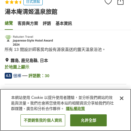
日式旅館
湯本庵清姬溫泉旅館
總覽
客房與方案
評語
基本資訊
所有 13 間設計師客房均設有源泉直送的露天溫泉浴池。
霧島, 鹿兒島縣, 日本
於地圖上顯示
很棒
評語數：
30
4.5
住宿設施
本網站使用 Cookie 以提升使用者體驗，並分析我們網站的效
無線網路
健身房
能與流量。我們也會將您使用本站的相關資訊分享給我們的社
私人餐廳
酒吧
群媒體、廣告和分析合作夥伴。
隱私權政策
不要銷售我的個人資訊
允許全部
找客房
首頁
日本
鹿兒島縣
霧島
湯本庵清姬溫泉旅館