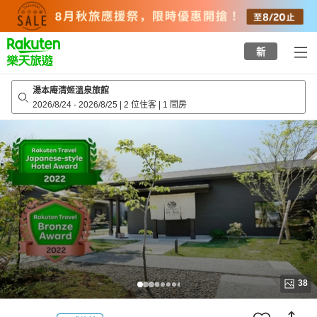
to
top
page
新
湯本庵清姬溫泉旅館
2026/8/24
-
2026/8/25
|
2 位住客
|
1 間房
38