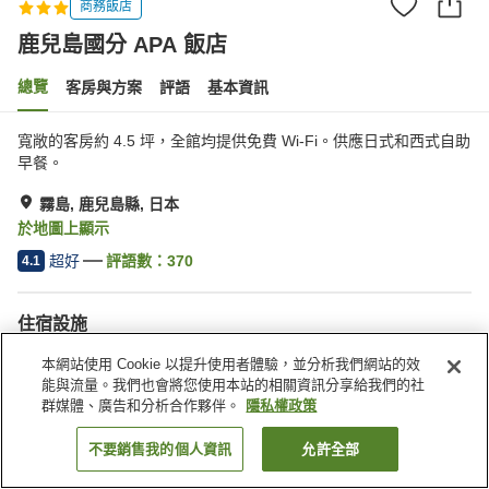
商務飯店
鹿兒島國分 APA 飯店
總覽
客房與方案
評語
基本資訊
寬敞的客房約 4.5 坪，全館均提供免費 Wi-Fi。供應日式和西式自助
早餐。
霧島, 鹿兒島縣, 日本
於地圖上顯示
超好
評語數：
370
4.1
住宿設施
停車場
自動販賣機
本網站使用 Cookie 以提升使用者體驗，並分析我們網站的效
會議室
付費洗衣房
能與流量。我們也會將您使用本站的相關資訊分享給我們的社
群媒體、廣告和分析合作夥伴。
隱私權政策
首頁
日本
鹿兒島縣
霧島
鹿兒島國分 APA 飯店
不要銷售我的個人資訊
允許全部
找客房