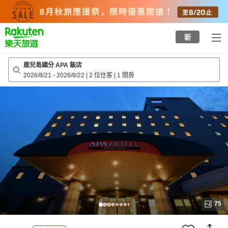
to
top
page
新
鹿兒島國分 APA 飯店
2026/8/21
-
2026/8/22
|
2 位住客
|
1 間房
75